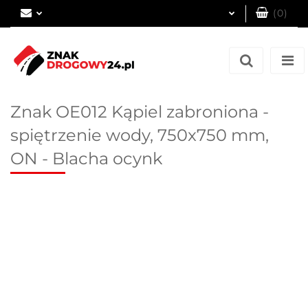
(
0
)
Zaloguj się
Zarejestruj się
Dodaj zgłoszenie
Znak OE012 Kąpiel zabroniona -
spiętrzenie wody, 750x750 mm,
ON - Blacha ocynk