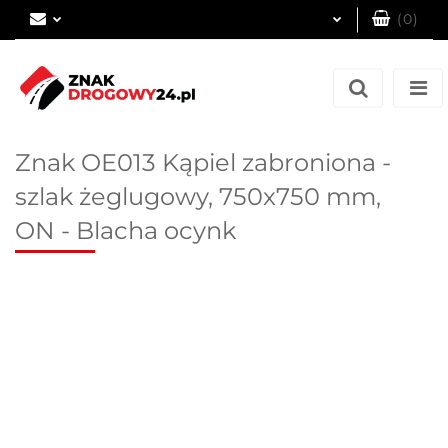
(
0
)
Zaloguj się
Zarejestruj się
Dodaj zgłoszenie
Znak OE013 Kąpiel zabroniona -
szlak żeglugowy, 750x750 mm,
ON - Blacha ocynk