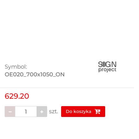
Symbol:
OE020_700x1050_ON
629.20
szt.
Do koszyka