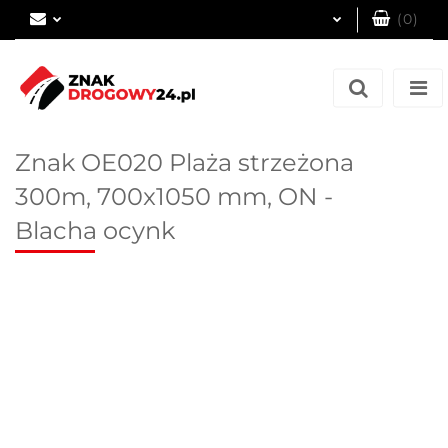
(
0
)
Zaloguj się
Zarejestruj się
Dodaj zgłoszenie
Znak OE020 Plaża strzeżona
300m, 700x1050 mm, ON -
Blacha ocynk