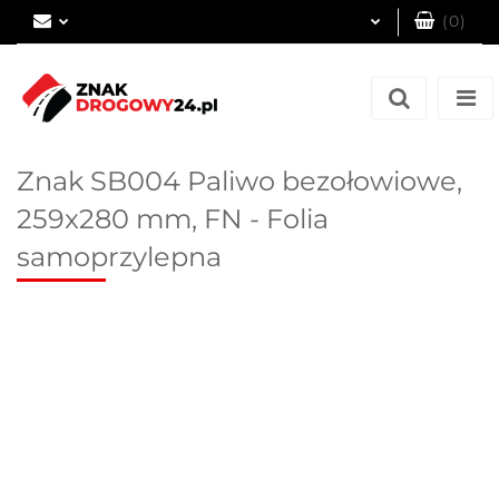
(
0
)
Zaloguj się
Zarejestruj się
Dodaj zgłoszenie
Znak SB004 Paliwo bezołowiowe,
259x280 mm, FN - Folia
samoprzylepna