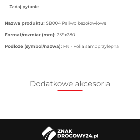
Zadaj pytanie
Nazwa produktu:
SB004 Paliwo bezołowiowe
Format/rozmiar (mm):
259x280
Podłoże (symbol/nazwa):
FN - Folia samoprzylepna
Dodatkowe akcesoria