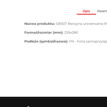
Opis
Param
Nazwa produktu:
SB007 Benzyna uniwersalna 9
Format/rozmiar (mm):
259x280
Podłoże (symbol/nazwa):
FN - Folia samoprzyle