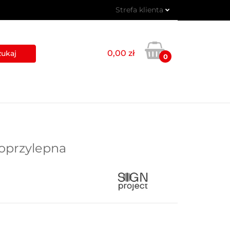
Strefa klienta
 PIKTOGRAMY
Zaloguj się
Zarejestruj się
0,00 zł
0
Dodaj zgłoszenie
USŁUGI
BLOG
KONTAKT
oprzylepna