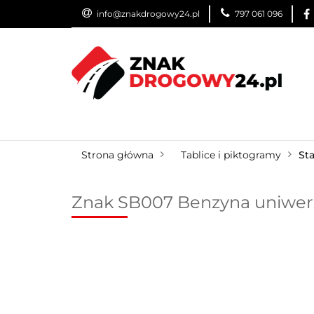
info@znakdrogowy24.pl
797 061 096
ZNAKI DROGOWE
WYNAJEM
USŁUG
ZNAKI DROGOWE
URZĄDZENIA BRD
O
Strona główna
Tablice i piktogramy
Sta
Znak SB007 Benzyna uniwers