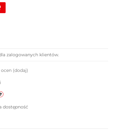
dla zalogowanych klientów.
k ocen
(dodaj)
i
a dostępność