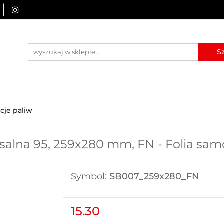
URZĄDZENIA BRD
OZNAKOWANIE BHP
TABLICE I
I
BLOG
KONTAKT
ZNAKOWANIE BHP
TABLICE I PIKTOGRAMY
WYNAJEM
cje paliw
alna 95, 259x280 mm, FN - Folia sam
Symbol:
SB007_259x280_FN
15.30