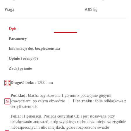
Waga
9.85 kg
Opis
Parametry
Informacje dot. bezpieczeństwa
Opinie i oceny (0)
Zadaj pytanie
Długość boku:
1200 mm
Podkład:
blacha ocynkowana 1,25 mm z podwójnie giętymi
krawędziami po całym obwodzie
|
Lico znaku:
folia odblaskowa z
certyfikatem CE
Folia:
II generacji. Posiada certyfikat CE i jest stosowana przy
oznakowaniu autostrad, dróg szybkiego ruchu oraz miejsc szczególnie
niebezpiecznych i ulic miejskich, gdzie rozproszone światło