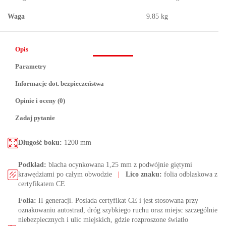
Waga
9.85 kg
Opis
Parametry
Informacje dot. bezpieczeństwa
Opinie i oceny (0)
Zadaj pytanie
Długość boku:
1200 mm
Podkład:
blacha ocynkowana 1,25 mm z podwójnie giętymi
krawędziami po całym obwodzie
|
Lico znaku:
folia odblaskowa z
certyfikatem CE
Folia:
II generacji. Posiada certyfikat CE i jest stosowana przy
oznakowaniu autostrad, dróg szybkiego ruchu oraz miejsc szczególnie
niebezpiecznych i ulic miejskich, gdzie rozproszone światło