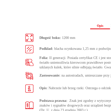
Opis
Długość boku:
1200 mm
Podkład:
blacha ocynkowana 1,25 mm z podwójn
Folia:
II generacji. Posiada certyfikat CE i jest s
światło uniemożliwia kierowcom prawidłowe postrze
szklanych kulek, które silnie odbijają światło. Gwa
Zastosowanie:
na autostradach, umieszczane przy
Opis:
Nabrzeże lub brzeg rzeki. Ostrzega o odcin
Podstawa prawna:
Znak jest zgodny z wytycz
znaków i sygnałów drogowych oraz urządzeń bezp
(Dz. U. z dnia 23 grudnia 2003 r.)