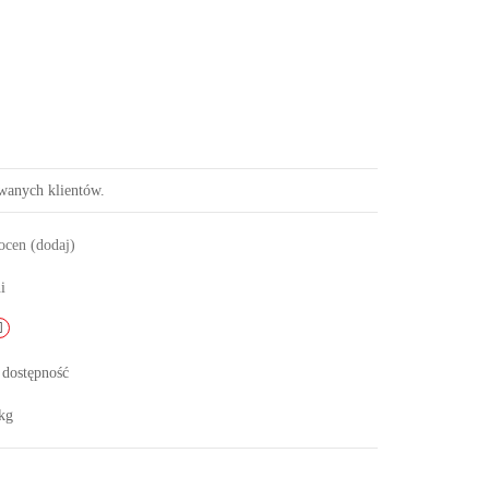
owanych klientów.
 ocen
(dodaj)
i
 dostępność
kg