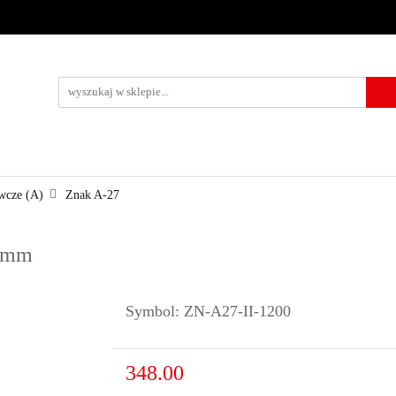
URZĄDZENIA BRD
OZNAKOWANIE BHP
TABLICE I PIKTO
KONTAKT
KOWANIE BHP
TABLICE I PIKTOGRAMY
WYNAJEM
USŁUG
wcze (A)
Znak A-27
0 mm
Symbol:
ZN-A27-II-1200
348.00