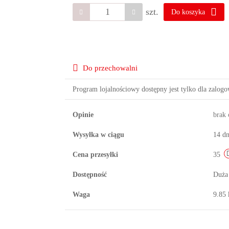
szt.
Do koszyka
Do przechowalni
Program lojalnościowy dostępny jest tylko dla zalog
Opinie
brak
Wysyłka w ciągu
14 dn
Cena przesyłki
35
Dostępność
Duża
Waga
9.85 