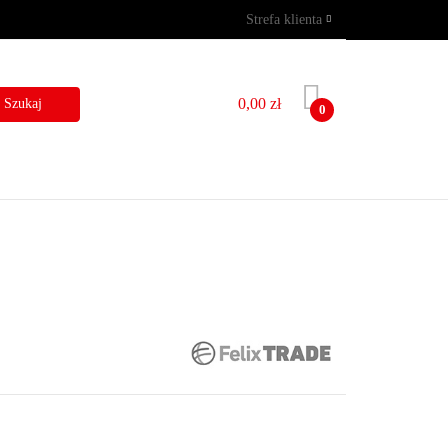
Strefa klienta
GRAMY
WYNAJEM
Zaloguj się
Zarejestruj się
0,00 zł
0
Dodaj zgłoszenie
I
BLOG
KONTAKT