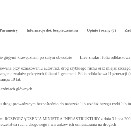
Parametry
Informacje dot. bezpieczeństwa
Opinie i oceny (0)
Zad
ie giętymi krawędziami po całym obwodzie
|
Lico znaku:
folia odblaskowa
tosowana przy oznakowaniu autostrad, dróg szybkiego ruchu oraz miejsc szczegól
ganie znaków pokrytych foliami I generacji. Folia odblaskowa II generacji (o
rancja 10 lat.
 jezdniach głównych.
ku drogi prowadzącym bezpośrednio do nabrzeża lub wzdłuż brzegu rzeki lub i
nymi ROZPORZĄDZENIA MINISTRA INFRASTRUKTURY z dnia 3 lipca 2003 r. 
ieczeństwa ruchu drogowego i warunków ich umieszczania na drogach