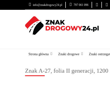
info@znakdrogowy24.pl
797 061 096
ZNAKI DROGOWE
USŁUGI
BLOG
ZNAKI DROGOWE
URZĄDZENIA BRD
OZNA
Strona główna
Znaki drogowe
Znaki ostrzega
Znak A-27, folia II generacji, 120