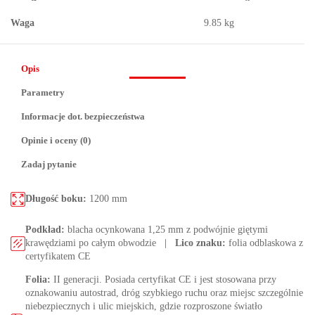
Waga
9.85 kg
Opis
Parametry
Informacje dot. bezpieczeństwa
Opinie i oceny (0)
Zadaj pytanie
Długość boku:
1200 mm
Podkład:
blacha ocynkowana 1,25 mm z podwójnie giętymi
krawędziami po całym obwodzie
|
Lico znaku:
folia odblaskowa z
certyfikatem CE
Folia:
II generacji. Posiada certyfikat CE i jest stosowana przy
oznakowaniu autostrad, dróg szybkiego ruchu oraz miejsc szczególnie
niebezpiecznych i ulic miejskich, gdzie rozproszone światło