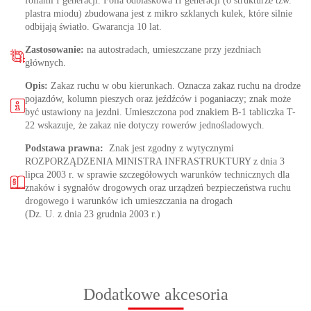
foliami I generacji. Folia odblaskowa II generacji (o strukturze tzw.
plastra miodu) zbudowana jest z mikro szklanych kulek, które silnie
odbijają światło. Gwarancja 10 lat.
Zastosowanie:
na autostradach, umieszczane przy jezdniach
głównych.
Opis:
Zakaz ruchu w obu kierunkach. Oznacza zakaz ruchu na drodze
pojazdów, kolumn pieszych oraz jeźdźców i poganiaczy; znak może
być ustawiony na jezdni. Umieszczona pod znakiem B-1 tabliczka T-
22 wskazuje, że zakaz nie dotyczy rowerów jednośladowych.
Podstawa prawna:
Znak jest zgodny z wytycznymi
ROZPORZĄDZENIA MINISTRA INFRASTRUKTURY z dnia 3
lipca 2003 r. w sprawie szczegółowych warunków technicznych dla
znaków i sygnałów drogowych oraz urządzeń bezpieczeństwa ruchu
drogowego i warunków ich umieszczania na drogach
(Dz. U. z dnia 23 grudnia 2003 r.)
Dodatkowe akcesoria