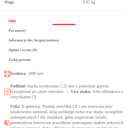
Waga
9.85 kg
Opis
Parametry
Informacje dot. bezpieczeństwa
Opinie i oceny (0)
Zadaj pytanie
Średnica:
1000 mm
Podkład:
blacha ocynkowana 1,25 mm z podwójnie giętymi
krawędziami po całym obwodzie
|
Lico znaku:
folia odblaskowa z
certyfikatem CE
Folia:
II generacji. Posiada certyfikat CE i jest stosowana przy
oznakowaniu autostrad, dróg szybkiego ruchu oraz miejsc szczególnie
niebezpiecznych i ulic miejskich, gdzie rozproszone światło
uniemożliwia kierowcom prawidłowe postrzeganie znaków pokrytych