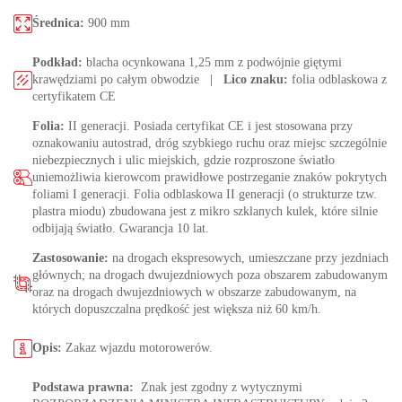
Średnica:
900 mm
Podkład:
blacha ocynkowana 1,25 mm z podwójnie giętymi
krawędziami po całym obwodzie
|
Lico znaku:
folia odblaskowa z
certyfikatem CE
Folia:
II generacji. Posiada certyfikat CE i jest stosowana przy
oznakowaniu autostrad, dróg szybkiego ruchu oraz miejsc szczególnie
niebezpiecznych i ulic miejskich, gdzie rozproszone światło
uniemożliwia kierowcom prawidłowe postrzeganie znaków pokrytych
foliami I generacji. Folia odblaskowa II generacji (o strukturze tzw.
plastra miodu) zbudowana jest z mikro szklanych kulek, które silnie
odbijają światło. Gwarancja 10 lat.
Zastosowanie:
na drogach ekspresowych, umieszczane przy jezdniach
głównych; na drogach dwujezdniowych poza obszarem zabudowanym
oraz na drogach dwujezdniowych w obszarze zabudowanym, na
których dopuszczalna prędkość jest większa niż 60 km/h.
Opis:
Zakaz wjazdu motorowerów.
Podstawa prawna:
Znak jest zgodny z wytycznymi