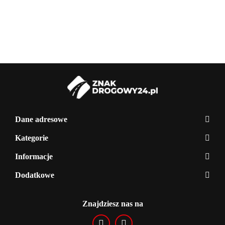
ocynkowany,
ocynkowany,
ocynkowany,
ocynkowany,
oc
1,5 mb
2 mb
2,5 mb
3 mb
3,
Dane adresowe
Kategorie
Informacje
Dodatkowe
Znajdziesz nas na