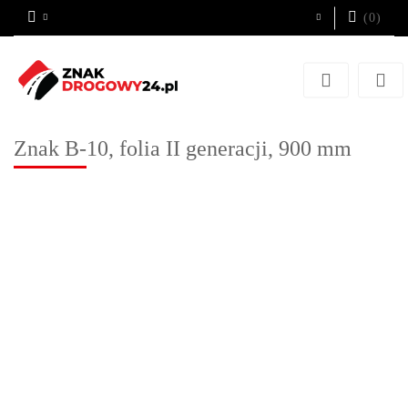
(
0
)
Zaloguj się
Zarejestruj się
Dodaj zgłoszenie
Znak B-10, folia II generacji, 900 mm