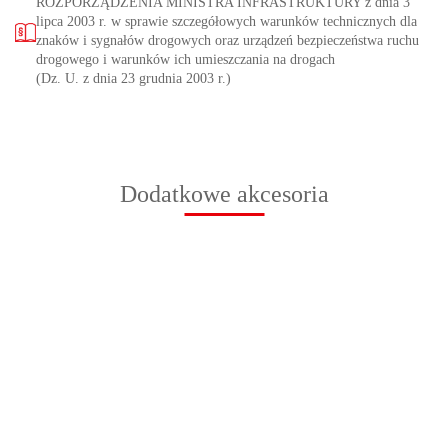
ROZPORZĄDZENIA MINISTRA INFRASTRUKTURY z dnia 3
lipca 2003 r. w sprawie szczegółowych warunków technicznych dla
znaków i sygnałów drogowych oraz urządzeń bezpieczeństwa ruchu
drogowego i warunków ich umieszczania na drogach
(Dz. U. z dnia 23 grudnia 2003 r.)
Dodatkowe akcesoria
Podstawa
Słupek do
Słupek do
Słupek do
Słupek do
Sł
do znaków
znaków
znaków
znaków
znaków
zn
drogowych
55.00
drogowych,
drogowych,
drogowych,
drogowych,
dr
PVC
118.00
125.00
147.00
169.00
183