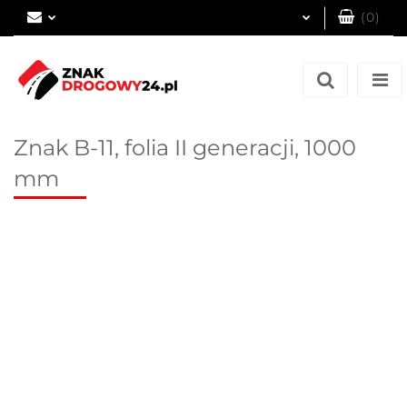
(
0
)
Zaloguj się
Zarejestruj się
Dodaj zgłoszenie
Znak B-11, folia II generacji, 1000
mm