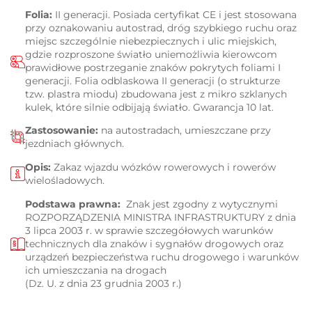
Folia:
II generacji. Posiada certyfikat CE i jest stosowana
przy oznakowaniu autostrad, dróg szybkiego ruchu oraz
miejsc szczególnie niebezpiecznych i ulic miejskich,
gdzie rozproszone światło uniemożliwia kierowcom
prawidłowe postrzeganie znaków pokrytych foliami I
generacji. Folia odblaskowa II generacji (o strukturze
tzw. plastra miodu) zbudowana jest z mikro szklanych
kulek, które silnie odbijają światło. Gwarancja 10 lat.
Zastosowanie:
na autostradach, umieszczane przy
jezdniach głównych.
Opis:
Zakaz wjazdu wózków rowerowych i rowerów
wielośladowych.
Podstawa prawna:
Znak jest zgodny z wytycznymi
ROZPORZĄDZENIA MINISTRA INFRASTRUKTURY z dnia
3 lipca 2003 r. w sprawie szczegółowych warunków
technicznych dla znaków i sygnałów drogowych oraz
urządzeń bezpieczeństwa ruchu drogowego i warunków
ich umieszczania na drogach
(Dz. U. z dnia 23 grudnia 2003 r.)