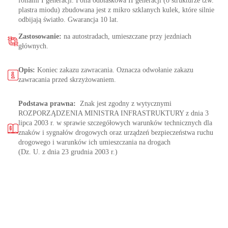
foliami I generacji. Folia odblaskowa II generacji (o strukturze tzw.
plastra miodu) zbudowana jest z mikro szklanych kulek, które silnie
odbijają światło. Gwarancja 10 lat.
Zastosowanie:
na autostradach, umieszczane przy jezdniach
głównych.
Opis:
Koniec zakazu zawracania. Oznacza odwołanie zakazu
zawracania przed skrzyżowaniem.
Podstawa prawna:
Znak jest zgodny z wytycznymi
ROZPORZĄDZENIA MINISTRA INFRASTRUKTURY z dnia 3
lipca 2003 r. w sprawie szczegółowych warunków technicznych dla
znaków i sygnałów drogowych oraz urządzeń bezpieczeństwa ruchu
drogowego i warunków ich umieszczania na drogach
(Dz. U. z dnia 23 grudnia 2003 r.)