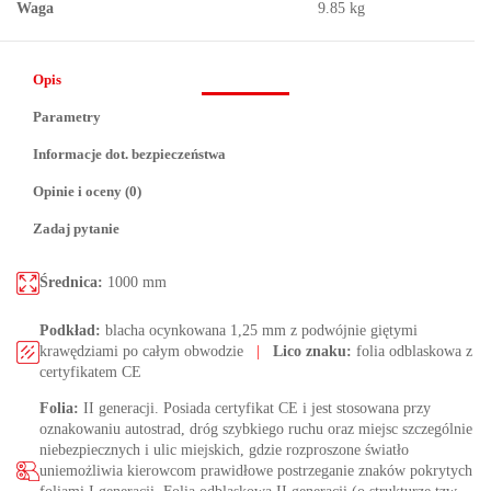
Waga
9.85 kg
Opis
Parametry
Informacje dot. bezpieczeństwa
Opinie i oceny (0)
Zadaj pytanie
Średnica:
1000 mm
Podkład:
blacha ocynkowana 1,25 mm z podwójnie giętymi
krawędziami po całym obwodzie
|
Lico znaku:
folia odblaskowa z
certyfikatem CE
Folia:
II generacji. Posiada certyfikat CE i jest stosowana przy
oznakowaniu autostrad, dróg szybkiego ruchu oraz miejsc szczególnie
niebezpiecznych i ulic miejskich, gdzie rozproszone światło
uniemożliwia kierowcom prawidłowe postrzeganie znaków pokrytych