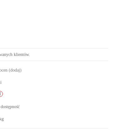
owanych klientów.
 ocen
(dodaj)
i
 dostępność
kg