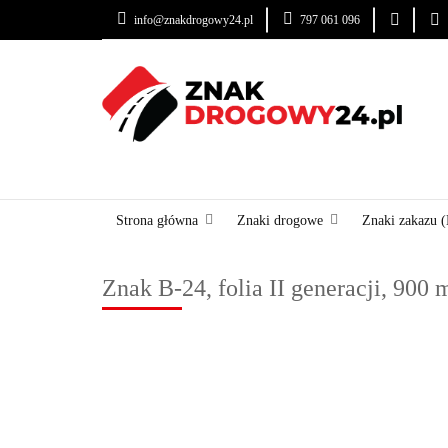
info@znakdrogowy24.pl
797 061 096
ZNAKI DROGOWE
USŁUGI
BLOG
ZNAKI DROGOWE
URZĄDZENIA BRD
OZNA
Strona główna
Znaki drogowe
Znaki zakazu (
Znak B-24, folia II generacji, 900