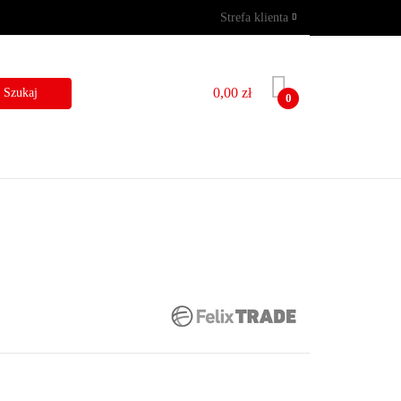
Strefa klienta
GRAMY
WYNAJEM
Zaloguj się
Zarejestruj się
0,00 zł
0
Dodaj zgłoszenie
I
BLOG
KONTAKT