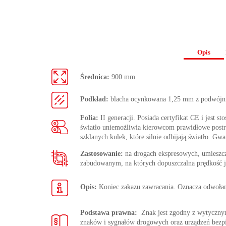
Opis
Średnica:
900 mm
Podkład:
blacha ocynkowana 1,25 mm z podwójn
Folia:
II generacji. Posiada certyfikat CE i jest s
światło uniemożliwia kierowcom prawidłowe postrze
szklanych kulek, które silnie odbijają światło. Gwa
Zastosowanie:
na drogach ekspresowych, umieszc
zabudowanym, na których dopuszczalna prędkość j
Opis:
Koniec zakazu zawracania. Oznacza odwołan
Podstawa prawna:
Znak jest zgodny z wytycz
znaków i sygnałów drogowych oraz urządzeń bezp