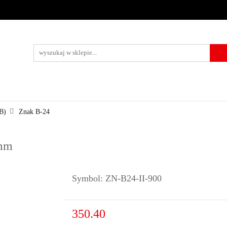
URZĄDZENIA BRD
OZNAKOWANIE BHP
TABLICE I PIKTO
KONTAKT
KOWANIE BHP
TABLICE I PIKTOGRAMY
WYNAJEM
USŁUG
B)
Znak B-24
 mm
Symbol:
ZN-B24-II-900
350.40