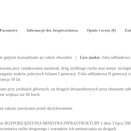
Parametry
Informacje dot. bezpieczeństwa
Opinie i oceny (0)
Zad
ie giętymi krawędziami po całym obwodzie
|
Lico znaku:
folia odblaskowa
tosowana przy oznakowaniu autostrad, dróg szybkiego ruchu oraz miejsc szczegól
ganie znaków pokrytych foliami I generacji. Folia odblaskowa II generacji (o
rancja 10 lat.
zane przy jezdniach głównych; na drogach dwujezdniowych poza obszarem z
est większa niż 60 km/h.
ie zakazu zawracania przed skrzyżowaniem.
nymi ROZPORZĄDZENIA MINISTRA INFRASTRUKTURY z dnia 3 lipca 2003 r. 
ieczeństwa ruchu drogowego i warunków ich umieszczania na drogach