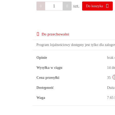
szt.
Do koszyka
Do przechowalni
Program lojalnościowy dostępny jest tylko dla zalog
Opinie
brak
Wysyłka w ciągu
14 dn
Cena przesyłki
35
Dostępność
Duża
Waga
7.65 