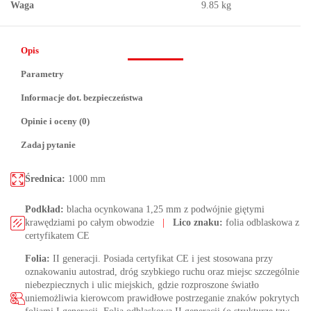
Waga
9.85 kg
Opis
Parametry
Informacje dot. bezpieczeństwa
Opinie i oceny (0)
Zadaj pytanie
Średnica:
1000 mm
Podkład:
blacha ocynkowana 1,25 mm z podwójnie giętymi
krawędziami po całym obwodzie
|
Lico znaku:
folia odblaskowa z
certyfikatem CE
Folia:
II generacji. Posiada certyfikat CE i jest stosowana przy
oznakowaniu autostrad, dróg szybkiego ruchu oraz miejsc szczególnie
niebezpiecznych i ulic miejskich, gdzie rozproszone światło
uniemożliwia kierowcom prawidłowe postrzeganie znaków pokrytych