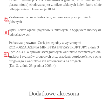
foliami I generacji. Folia odblaskowa II generacji (o strukturze tzw.
plastra miodu) zbudowana jest z mikro szklanych kulek, które silnie
odbijają światło. Gwarancja 10 lat.
Zastosowanie:
na autostradach, umieszczane przy jezdniach
głównych.
Opis:
Zakaz wjazdu pojazdów silnikowych, z wyjątkiem motocykli
jednośladowych.
Podstawa prawna:
Znak jest zgodny z wytycznymi
ROZPORZĄDZENIA MINISTRA INFRASTRUKTURY z dnia 3
lipca 2003 r. w sprawie szczegółowych warunków technicznych dla
znaków i sygnałów drogowych oraz urządzeń bezpieczeństwa ruchu
drogowego i warunków ich umieszczania na drogach
(Dz. U. z dnia 23 grudnia 2003 r.)
Dodatkowe akcesoria