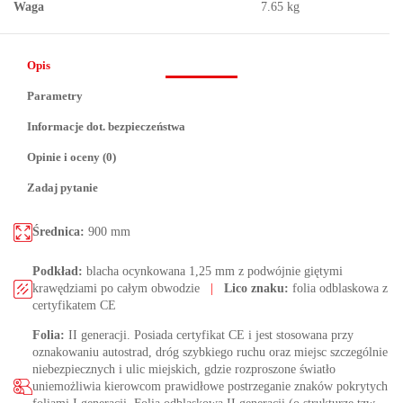
Waga
7.65 kg
Opis
Parametry
Informacje dot. bezpieczeństwa
Opinie i oceny (0)
Zadaj pytanie
Średnica:
900 mm
Podkład:
blacha ocynkowana 1,25 mm z podwójnie giętymi
krawędziami po całym obwodzie
|
Lico znaku:
folia odblaskowa z
certyfikatem CE
Folia:
II generacji. Posiada certyfikat CE i jest stosowana przy
oznakowaniu autostrad, dróg szybkiego ruchu oraz miejsc szczególnie
niebezpiecznych i ulic miejskich, gdzie rozproszone światło
uniemożliwia kierowcom prawidłowe postrzeganie znaków pokrytych