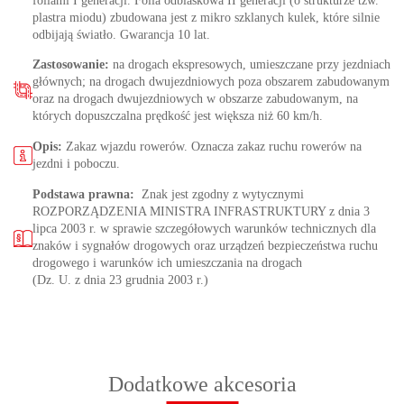
foliami I generacji. Folia odblaskowa II generacji (o strukturze tzw.
plastra miodu) zbudowana jest z mikro szklanych kulek, które silnie
odbijają światło. Gwarancja 10 lat.
Zastosowanie:
na drogach ekspresowych, umieszczane przy jezdniach
głównych; na drogach dwujezdniowych poza obszarem zabudowanym
oraz na drogach dwujezdniowych w obszarze zabudowanym, na
których dopuszczalna prędkość jest większa niż 60 km/h.
Opis:
Zakaz wjazdu rowerów. Oznacza zakaz ruchu rowerów na
jezdni i poboczu.
Podstawa prawna:
Znak jest zgodny z wytycznymi
ROZPORZĄDZENIA MINISTRA INFRASTRUKTURY z dnia 3
lipca 2003 r. w sprawie szczegółowych warunków technicznych dla
znaków i sygnałów drogowych oraz urządzeń bezpieczeństwa ruchu
drogowego i warunków ich umieszczania na drogach
(Dz. U. z dnia 23 grudnia 2003 r.)
Dodatkowe akcesoria