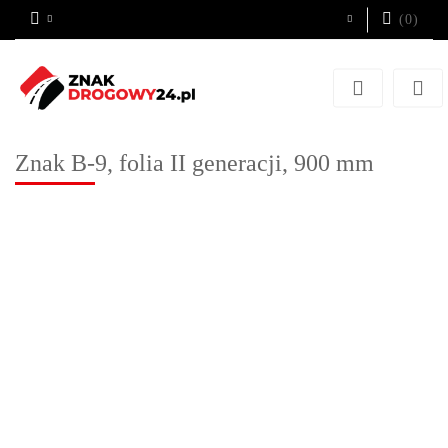
(
0
)
Zaloguj się
Zarejestruj się
Dodaj zgłoszenie
Znak B-9, folia II generacji, 900 mm