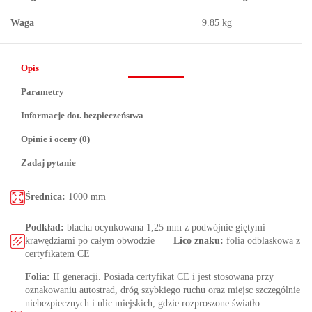
Waga
9.85 kg
Opis
Parametry
Informacje dot. bezpieczeństwa
Opinie i oceny (0)
Zadaj pytanie
Średnica:
1000 mm
Podkład:
blacha ocynkowana 1,25 mm z podwójnie giętymi
krawędziami po całym obwodzie
|
Lico znaku:
folia odblaskowa z
certyfikatem CE
Folia:
II generacji. Posiada certyfikat CE i jest stosowana przy
oznakowaniu autostrad, dróg szybkiego ruchu oraz miejsc szczególnie
niebezpiecznych i ulic miejskich, gdzie rozproszone światło