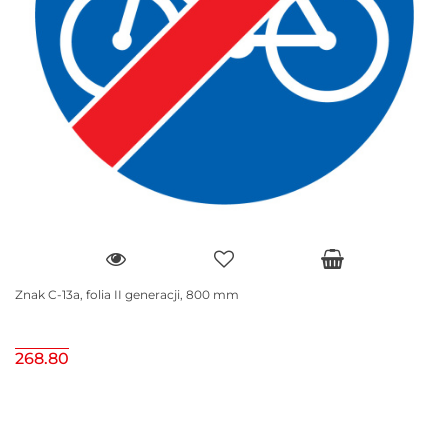
Znak C-13a, folia II generacji, 800 mm
268.80