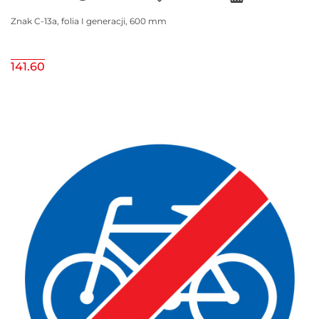
Znak C-13a, folia I generacji, 600 mm
141.60