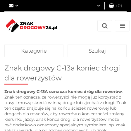
(
0
)
Zaloguj się
Zarejestruj się
Dodaj zgłoszenie
Kategorie
Szukaj
Znak drogowy C-13a koniec drogi
dla rowerzystów
Znak drogowy C-13A oznacza koniec dróg dla rowerów
.
Znak ten oznacza, że ​​rowerzyści nie mogą już korzystać z
trasy i muszą skręcić w inną drogę lub zjechać z drogi. Znak
ten często znajduje się na końcu ścieżek rowerowej lub
drogach dla rowerów, aby rowerów o konieczności zmiany
kierunku jazdy. Znak konca drogi dla rowerzystów może
być dodatkowo oznaczony specjalnym symbolem, np. znak
zakazu wjazdu dla pojazdów ciężarowych lub znak