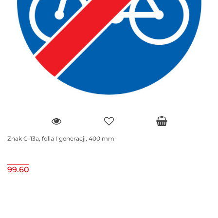
Znak C-13a, folia I generacji, 400 mm
99.60