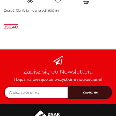
Znak C-13a, folia II generacji, 900 mm
356.40
Zapisz się do Newslettera
I bądź na bieżąco ze wszystkimi nowościami!