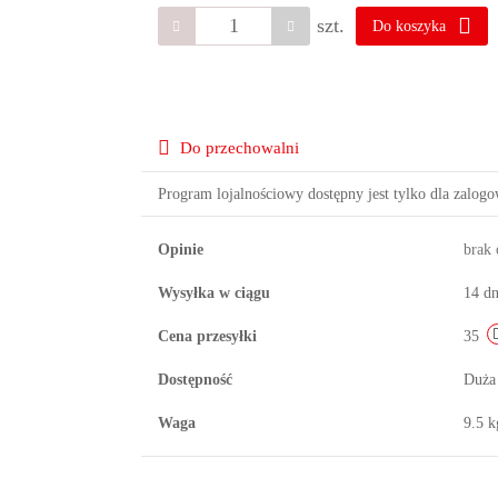
szt.
Do koszyka
Do przechowalni
Program lojalnościowy dostępny jest tylko dla zalog
Opinie
brak
Wysyłka w ciągu
14 dn
Cena przesyłki
35
Dostępność
Duża
Waga
9.5 k