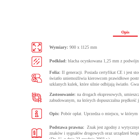
Opis
Wymiary:
900 x 1125 mm
Podkład:
blacha ocynkowana 1,25 mm z podwójn
Folia:
II generacji. Posiada certyfikat CE i jest s
światło uniemożliwia kierowcom prawidłowe postrze
szklanych kulek, które silnie odbijają światło. Gwa
Zastosowanie:
na drogach ekspresowych, umieszc
zabudowanym, na których dopuszczalna prędkość j
Opis:
Pobór opłat. Uprzedza o miejscu, w którym s
Podstawa prawna:
Znak jest zgodny z wytycz
znaków i sygnałów drogowych oraz urządzeń bezp