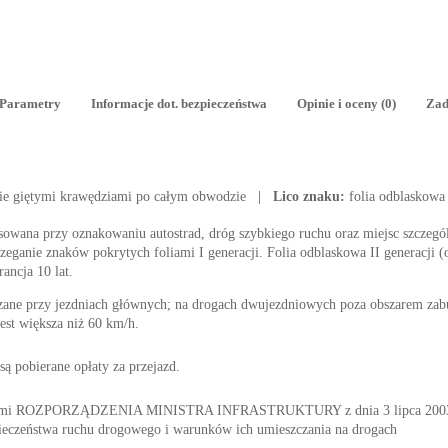
Parametry
Informacje dot. bezpieczeństwa
Opinie i oceny (0)
Zad
ie giętymi krawędziami po całym obwodzie
|
Lico znaku:
folia odblaskowa
tosowana przy oznakowaniu autostrad, dróg szybkiego ruchu oraz miejsc szczegól
ganie znaków pokrytych foliami I generacji. Folia odblaskowa II generacji (o
rancja 10 lat.
zane przy jezdniach głównych; na drogach dwujezdniowych poza obszarem z
est większa niż 60 km/h.
ą pobierane opłaty za przejazd.
nymi ROZPORZĄDZENIA MINISTRA INFRASTRUKTURY z dnia 3 lipca 2003 r. 
ieczeństwa ruchu drogowego i warunków ich umieszczania na drogach