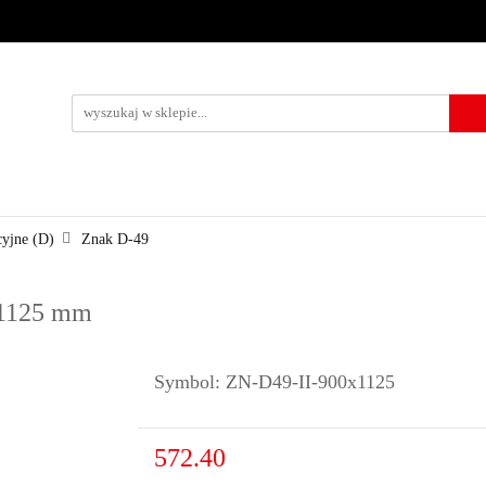
URZĄDZENIA BRD
OZNAKOWANIE BHP
TABLICE I PIKTO
KONTAKT
KOWANIE BHP
TABLICE I PIKTOGRAMY
WYNAJEM
USŁUG
cyjne (D)
Znak D-49
0x1125 mm
Symbol:
ZN-D49-II-900x1125
572.40