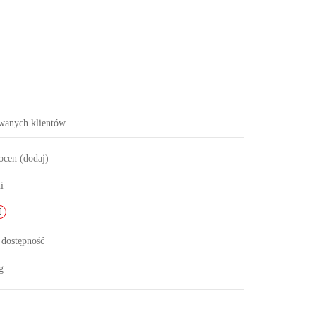
owanych klientów.
 ocen
(dodaj)
i
 dostępność
g