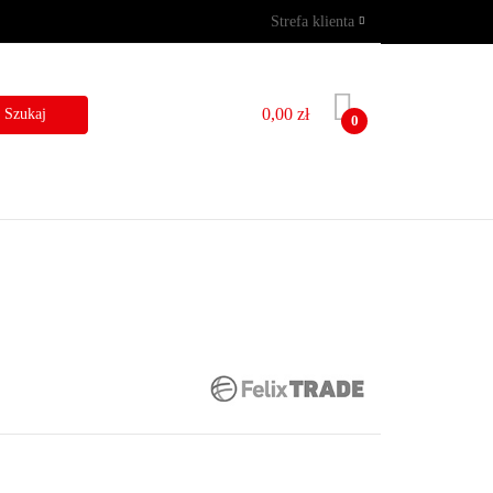
Strefa klienta
GRAMY
WYNAJEM
Zaloguj się
Zarejestruj się
0,00 zł
0
Dodaj zgłoszenie
I
BLOG
KONTAKT