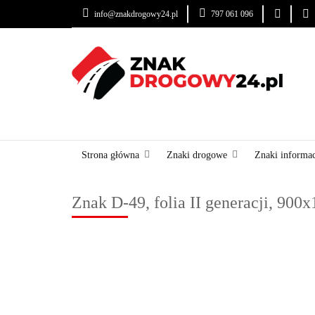
info@znakdrogowy24.pl
797 061 096
ZNAKI DROGOWE
USŁUGI
BLOG
ZNAKI DROGOWE
URZĄDZENIA BRD
OZNA
Strona główna
Znaki drogowe
Znaki informa
Znak D-49, folia II generacji, 90