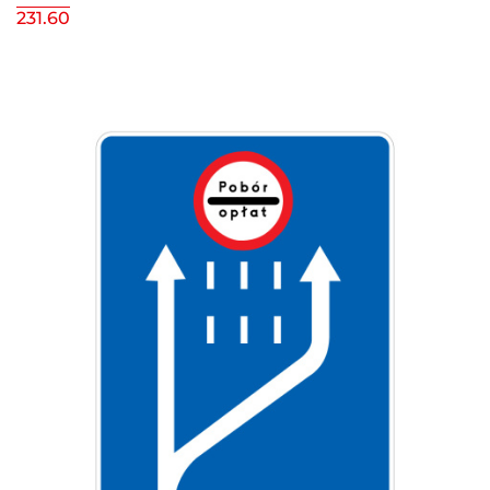
231.60