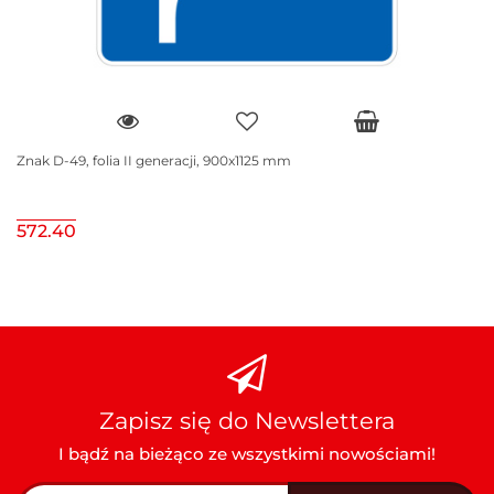
Znak D-49, folia II generacji, 900x1125 mm
572.40
Zapisz się do Newslettera
I bądź na bieżąco ze wszystkimi nowościami!