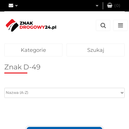
(
0
)
Zaloguj się
Zarejestruj się
Dodaj zgłoszenie
Kategorie
Szukaj
Znak D-49