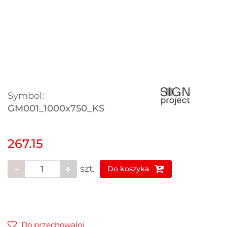
Symbol:
GM001_1000x750_KS
267.15
szt.
Do koszyka
Do przechowalni