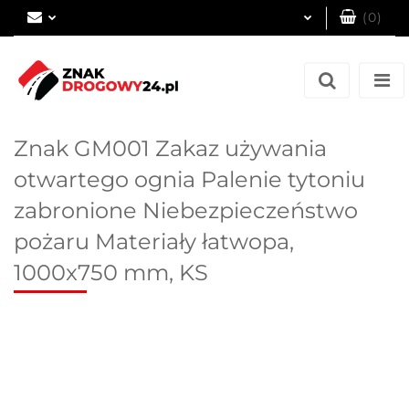
(
0
)
Zaloguj się
Zarejestruj się
Dodaj zgłoszenie
Znak GM001 Zakaz używania
otwartego ognia Palenie tytoniu
zabronione Niebezpieczeństwo
pożaru Materiały łatwopa,
1000x750 mm, KS