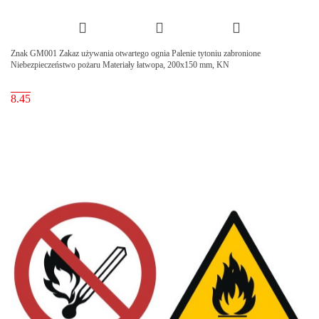
Znak GM001 Zakaz używania otwartego ognia Palenie tytoniu zabronione
Niebezpieczeństwo pożaru Materiały łatwopa, 200x150 mm, KN
8.45