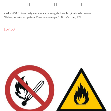
Znak GM001 Zakaz używania otwartego ognia Palenie tytoniu zabronione
Niebezpieczeństwo pożaru Materiały łatwopa, 1000x750 mm, FN
157.50