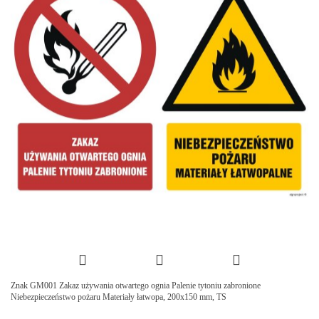
Znak GM001 Zakaz używania otwartego ognia Palenie tytoniu zabronione
Niebezpieczeństwo pożaru Materiały łatwopa, 200x150 mm, TS