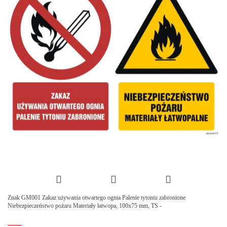
Znak GM001 Zakaz używania otwartego ognia Palenie tytoniu zabronione
Niebezpieczeństwo pożaru Materiały łatwopa, 100x75 mm, TS -