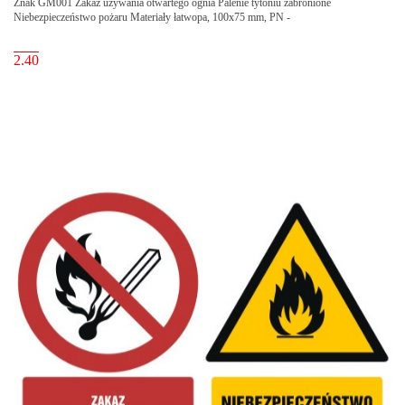
Znak GM001 Zakaz używania otwartego ognia Palenie tytoniu zabronione
Niebezpieczeństwo pożaru Materiały łatwopa, 100x75 mm, PN -
2.40