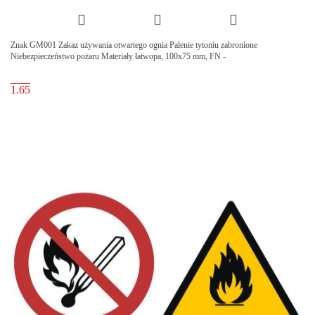
Znak GM001 Zakaz używania otwartego ognia Palenie tytoniu zabronione
Niebezpieczeństwo pożaru Materiały łatwopa, 100x75 mm, FN -
1.65