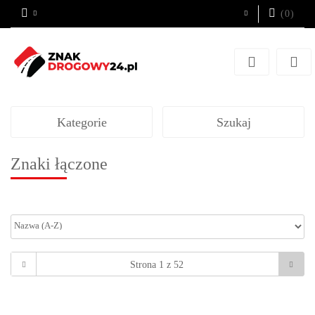
(
0
)
Zaloguj się
Zarejestruj się
Dodaj zgłoszenie
Kategorie
Szukaj
Znaki łączone