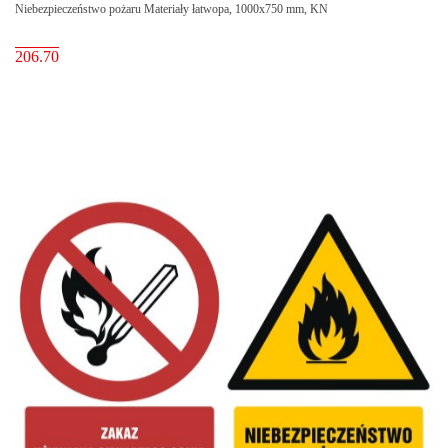
Niebezpieczeństwo pożaru Materiały łatwopa, 1000x750 mm, KN
206.70