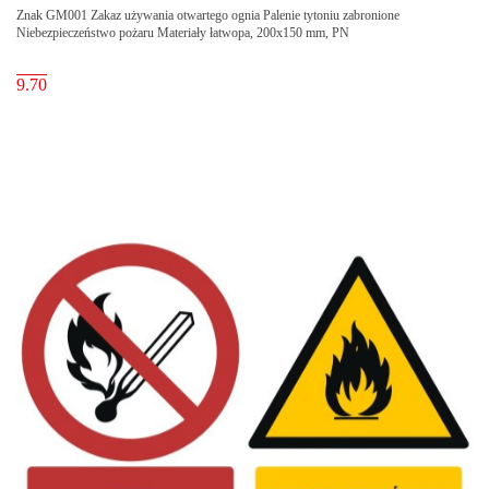
Znak GM001 Zakaz używania otwartego ognia Palenie tytoniu zabronione
Niebezpieczeństwo pożaru Materiały łatwopa, 200x150 mm, PN
9.70