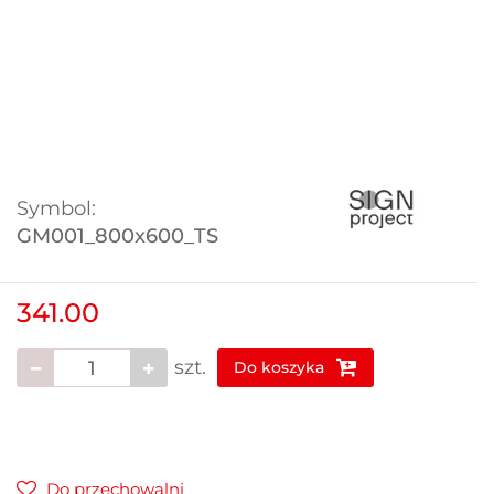
Symbol:
GM001_800x600_TS
341.00
szt.
Do koszyka
Do przechowalni