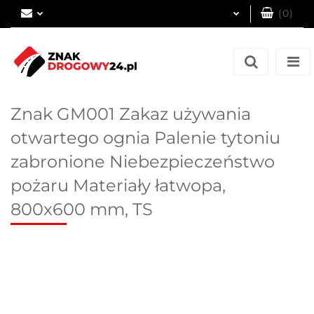
(
0
)
Zaloguj się
Zarejestruj się
Dodaj zgłoszenie
Znak GM001 Zakaz używania
otwartego ognia Palenie tytoniu
zabronione Niebezpieczeństwo
pożaru Materiały łatwopa,
800x600 mm, TS