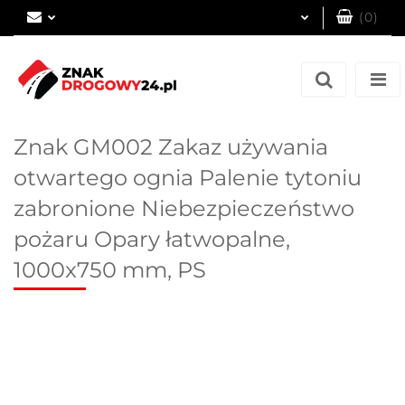
(
0
)
Zaloguj się
Zarejestruj się
Dodaj zgłoszenie
Znak GM002 Zakaz używania
otwartego ognia Palenie tytoniu
zabronione Niebezpieczeństwo
pożaru Opary łatwopalne,
1000x750 mm, PS