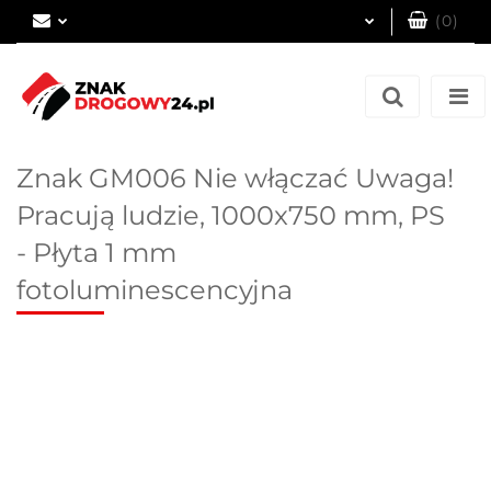
(
0
)
Zaloguj się
Zarejestruj się
Dodaj zgłoszenie
Znak GM006 Nie włączać Uwaga!
Pracują ludzie, 1000x750 mm, PS
- Płyta 1 mm
fotoluminescencyjna