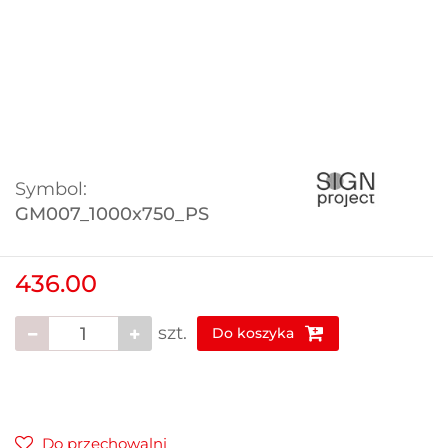
Symbol:
GM007_1000x750_PS
436.00
szt.
Do koszyka
Do przechowalni