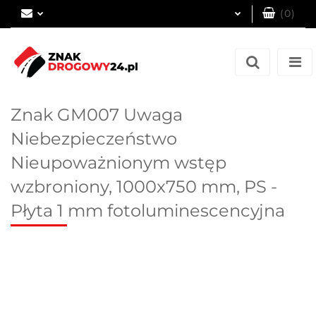
(
0
)
Zaloguj się
Zarejestruj się
Dodaj zgłoszenie
Znak GM007 Uwaga
Niebezpieczeństwo
Nieupoważnionym wstęp
wzbroniony, 1000x750 mm, PS -
Płyta 1 mm fotoluminescencyjna