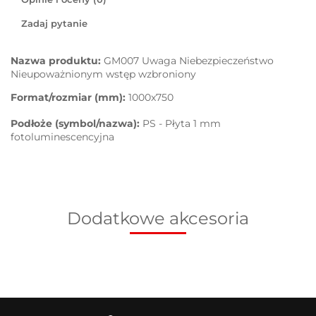
Zadaj pytanie
Nazwa produktu:
GM007 Uwaga Niebezpieczeństwo
Nieupoważnionym wstęp wzbroniony
Format/rozmiar (mm):
1000x750
Podłoże (symbol/nazwa):
PS - Płyta 1 mm
fotoluminescencyjna
Dodatkowe akcesoria