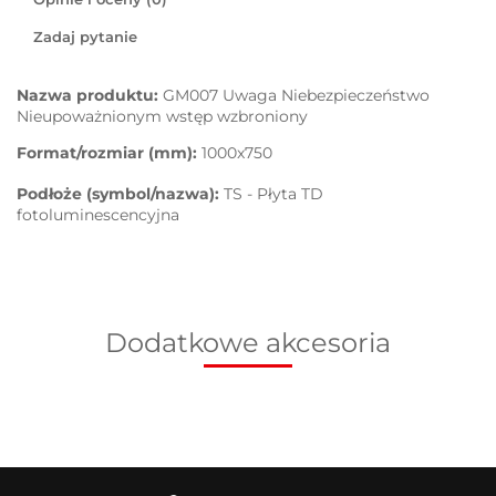
Zadaj pytanie
Nazwa produktu:
GM007 Uwaga Niebezpieczeństwo
Nieupoważnionym wstęp wzbroniony
Format/rozmiar (mm):
1000x750
Podłoże (symbol/nazwa):
TS - Płyta TD
fotoluminescencyjna
Dodatkowe akcesoria