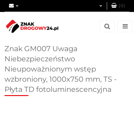
(
0
)
Zaloguj się
Zarejestruj się
Dodaj zgłoszenie
Znak GM007 Uwaga
Niebezpieczeństwo
Nieupoważnionym wstęp
wzbroniony, 1000x750 mm, TS -
Płyta TD fotoluminescencyjna