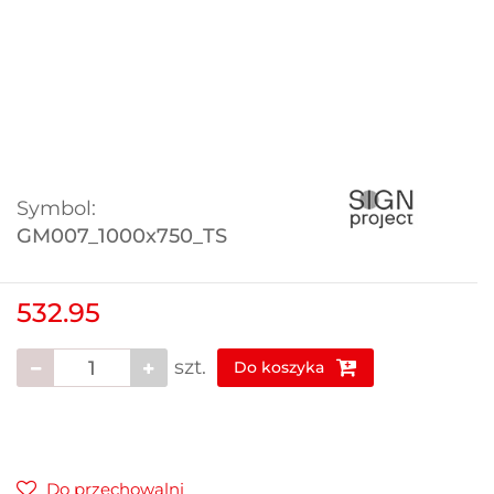
Symbol:
GM007_1000x750_TS
532.95
szt.
Do koszyka
Do przechowalni