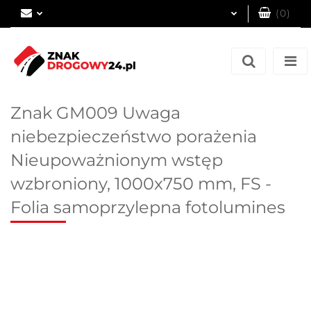
(
0
)
Zaloguj się
Zarejestruj się
Dodaj zgłoszenie
Znak GM009 Uwaga
niebezpieczeństwo porażenia
Nieupoważnionym wstęp
wzbroniony, 1000x750 mm, FS -
Folia samoprzylepna fotolumines