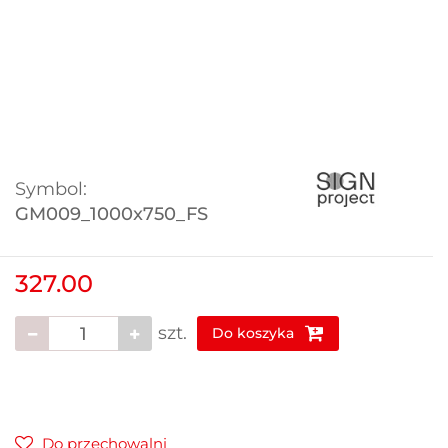
Symbol:
GM009_1000x750_FS
327.00
szt.
Do koszyka
Do przechowalni