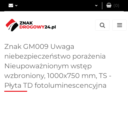
(
0
)
Zaloguj się
Zarejestruj się
Dodaj zgłoszenie
Znak GM009 Uwaga
niebezpieczeństwo porażenia
Nieupoważnionym wstęp
wzbroniony, 1000x750 mm, TS -
Płyta TD fotoluminescencyjna