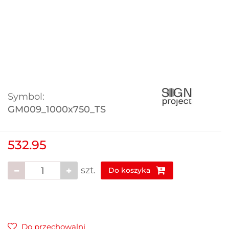
Symbol:
GM009_1000x750_TS
532.95
szt.
Do koszyka
Do przechowalni