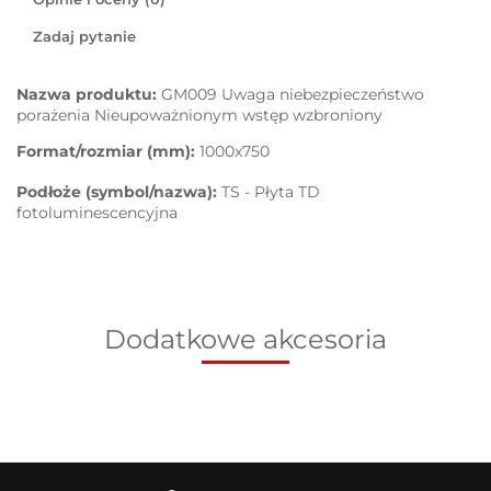
Zadaj pytanie
Nazwa produktu:
GM009 Uwaga niebezpieczeństwo
porażenia Nieupoważnionym wstęp wzbroniony
Format/rozmiar (mm):
1000x750
Podłoże (symbol/nazwa):
TS - Płyta TD
fotoluminescencyjna
Dodatkowe akcesoria