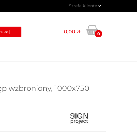
Strefa klienta
 PIKTOGRAMY
Zaloguj się
Zarejestruj się
0,00 zł
0
Dodaj zgłoszenie
USŁUGI
BLOG
KONTAKT
p wzbroniony, 1000x750