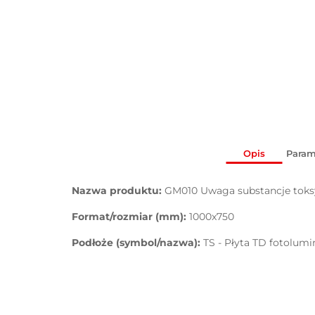
Opis
Param
Nazwa produktu:
GM010 Uwaga substancje tok
Format/rozmiar (mm):
1000x750
Podłoże (symbol/nazwa):
TS - Płyta TD fotolum