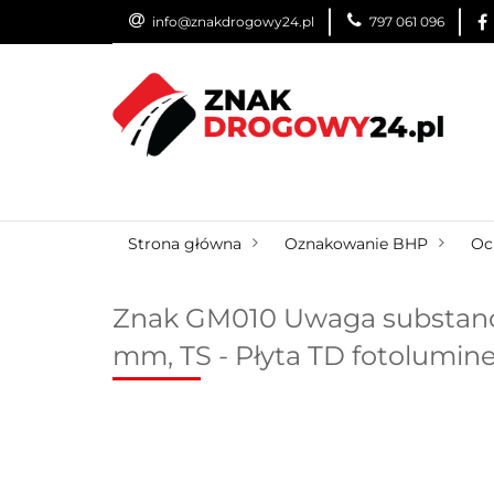
info@znakdrogowy24.pl
797 061 096
ZNAKI DROGOWE
WYNAJEM
USŁUG
ZNAKI DROGOWE
URZĄDZENIA BRD
O
Strona główna
Oznakowanie BHP
Oc
Znak GM010 Uwaga substanc
mm, TS - Płyta TD fotolumin