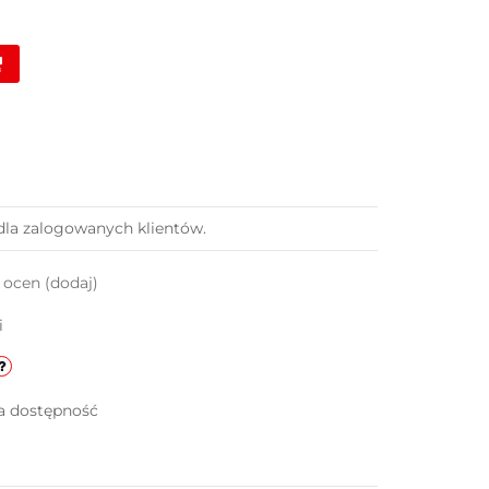
dla zalogowanych klientów.
k ocen
(dodaj)
i
a dostępność