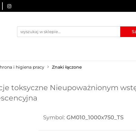
URZĄDZENIA BRD
OZNAKOWANIE BHP
TABLICE I
I
BLOG
KONTAKT
ZNAKOWANIE BHP
TABLICE I PIKTOGRAMY
WYNAJEM
hrona i higiena pracy
Znaki łączone
je toksyczne Nieupoważnionym wstę
escencyjna
Symbol:
GM010_1000x750_TS