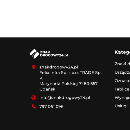
Kateg
Znaki 
znakdrogowy24.pl
Urządz
Felix Infra Sp. z o.o. TRADE Sp.
K.
Oznak
Marynarki Polskiej 71 80-557
Tablice
Gdańsk
Wynaj
info@znakdrogowy24.pl
Usługi
797 061 096