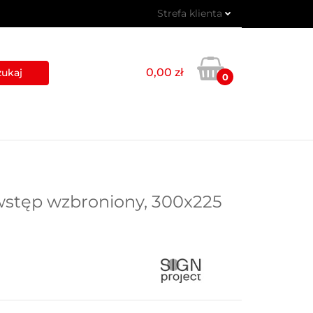
Strefa klienta
 PIKTOGRAMY
Zaloguj się
Zarejestruj się
0,00 zł
0
Dodaj zgłoszenie
USŁUGI
BLOG
KONTAKT
stęp wzbroniony, 300x225