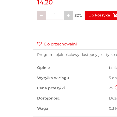
14.20
szt.
Do koszyka
Do przechowalni
Program lojalnościowy dostępny jest tylko 
Opinie
bra
Wysyłka w ciągu
5 dn
Cena przesyłki
25
Dostępność
Duż
Waga
0.3 