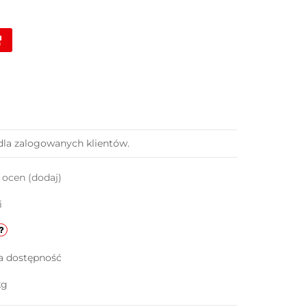
dla zalogowanych klientów.
k ocen
(dodaj)
i
a dostępność
kg