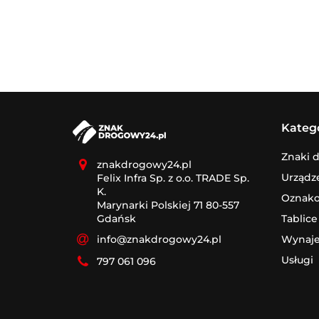
Kateg
Znaki 
znakdrogowy24.pl
Urządz
Felix Infra Sp. z o.o. TRADE Sp.
K.
Oznak
Marynarki Polskiej 71 80-557
Tablice
Gdańsk
Wynaj
info@znakdrogowy24.pl
Usługi
797 061 096