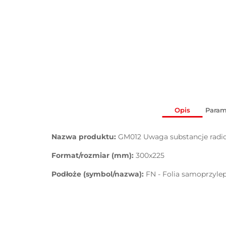
Opis
Param
Nazwa produktu:
GM012 Uwaga substancje rad
Format/rozmiar (mm):
300x225
Podłoże (symbol/nazwa):
FN - Folia samoprzyle