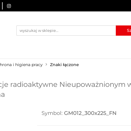
URZĄDZENIA BRD
OZNAKOWANIE BHP
TABLICE I
I
BLOG
KONTAKT
ZNAKOWANIE BHP
TABLICE I PIKTOGRAMY
WYNAJEM
hrona i higiena pracy
Znaki łączone
je radioaktywne Nieupoważnionym w
na
Symbol:
GM012_300x225_FN