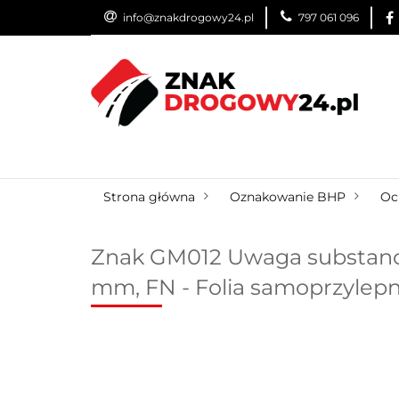
info@znakdrogowy24.pl
797 061 096
ZNAKI DROGOWE
WYNAJEM
USŁUG
ZNAKI DROGOWE
URZĄDZENIA BRD
O
Strona główna
Oznakowanie BHP
Oc
Znak GM012 Uwaga substanc
mm, FN - Folia samoprzylep