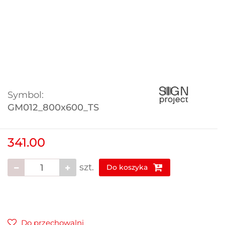
Symbol:
GM012_800x600_TS
341.00
szt.
Do koszyka
Do przechowalni