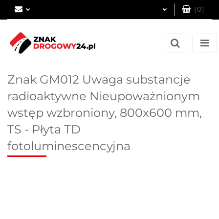
(
0
)
Zaloguj się
Zarejestruj się
Dodaj zgłoszenie
Znak GM012 Uwaga substancje
radioaktywne Nieupoważnionym
wstęp wzbroniony, 800x600 mm,
TS - Płyta TD
fotoluminescencyjna