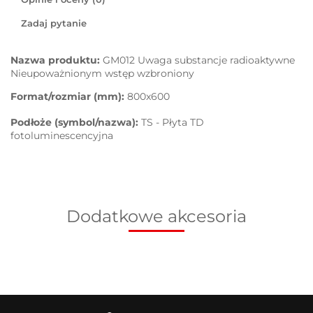
Zadaj pytanie
Nazwa produktu:
GM012 Uwaga substancje radioaktywne
Nieupoważnionym wstęp wzbroniony
Format/rozmiar (mm):
800x600
Podłoże (symbol/nazwa):
TS - Płyta TD
fotoluminescencyjna
Dodatkowe akcesoria