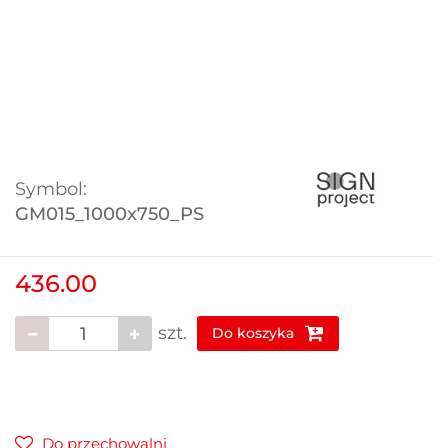
Symbol:
GM015_1000x750_PS
436.00
szt.
Do koszyka
Do przechowalni