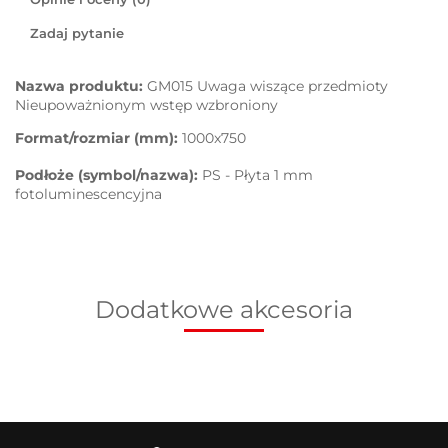
Zadaj pytanie
Nazwa produktu:
GM015 Uwaga wiszące przedmioty
Nieupoważnionym wstęp wzbroniony
Format/rozmiar (mm):
1000x750
Podłoże (symbol/nazwa):
PS - Płyta 1 mm
fotoluminescencyjna
Dodatkowe akcesoria