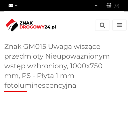
(
0
)
Zaloguj się
Zarejestruj się
Dodaj zgłoszenie
Znak GM015 Uwaga wiszące
przedmioty Nieupoważnionym
wstęp wzbroniony, 1000x750
mm, PS - Płyta 1 mm
fotoluminescencyjna