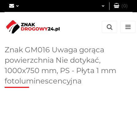
(
0
)
Zaloguj się
Zarejestruj się
Dodaj zgłoszenie
Znak GM016 Uwaga gorąca
powierzchnia Nie dotykać,
1000x750 mm, PS - Płyta 1 mm
fotoluminescencyjna