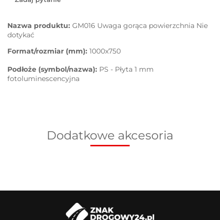
Nazwa produktu:
GM016 Uwaga gorąca powierzchnia Nie
dotykać
Format/rozmiar (mm):
1000x750
Podłoże (symbol/nazwa):
PS - Płyta 1 mm
fotoluminescencyjna
Dodatkowe akcesoria