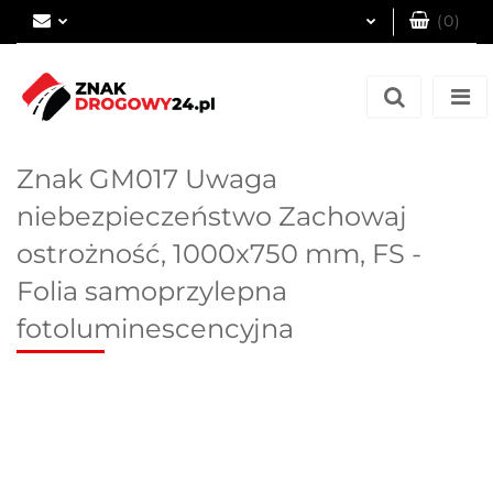
(
0
)
Zaloguj się
Zarejestruj się
Dodaj zgłoszenie
Znak GM017 Uwaga
niebezpieczeństwo Zachowaj
ostrożność, 1000x750 mm, FS -
Folia samoprzylepna
fotoluminescencyjna