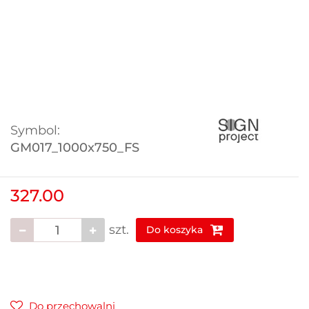
Symbol:
GM017_1000x750_FS
327.00
szt.
Do koszyka
Do przechowalni