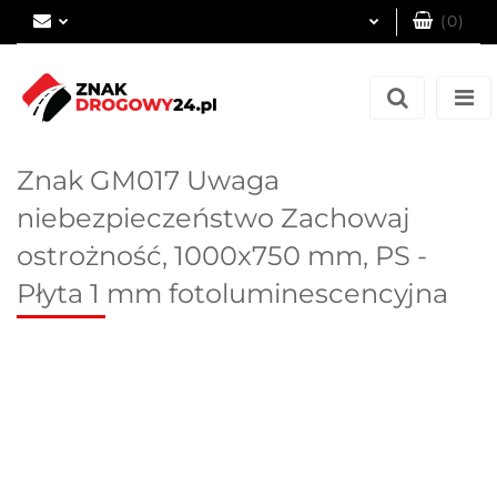
(
0
)
Zaloguj się
Zarejestruj się
Dodaj zgłoszenie
Znak GM017 Uwaga
niebezpieczeństwo Zachowaj
ostrożność, 1000x750 mm, PS -
Płyta 1 mm fotoluminescencyjna