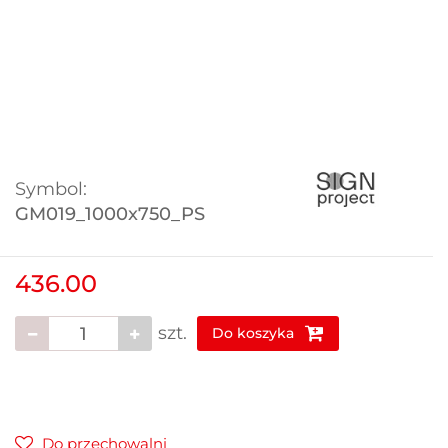
Symbol:
GM019_1000x750_PS
436.00
szt.
Do koszyka
Do przechowalni