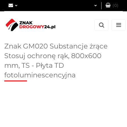
(
0
)
Zaloguj się
Zarejestruj się
Dodaj zgłoszenie
Znak GM020 Substancje żrące
Stosuj ochronę rąk, 800x600
mm, TS - Płyta TD
fotoluminescencyjna