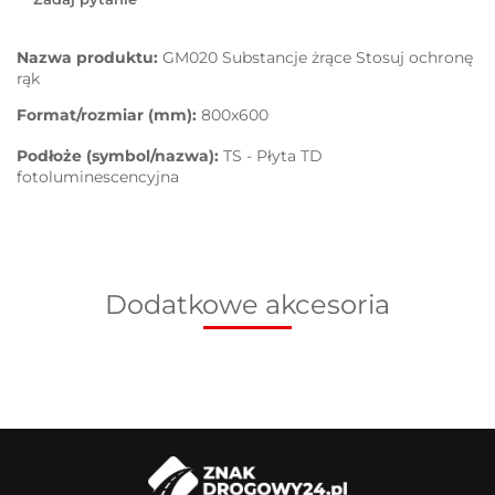
Nazwa produktu:
GM020 Substancje żrące Stosuj ochronę
rąk
Format/rozmiar (mm):
800x600
Podłoże (symbol/nazwa):
TS - Płyta TD
fotoluminescencyjna
Dodatkowe akcesoria