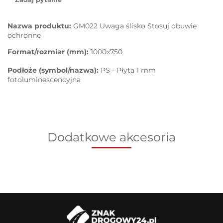
Nazwa produktu:
GM022 Uwaga ślisko Stosuj obuwie
ochronne
Format/rozmiar (mm):
1000x750
Podłoże (symbol/nazwa):
PS - Płyta 1 mm
fotoluminescencyjna
Dodatkowe akcesoria