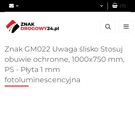
(
0
)
Zaloguj się
Zarejestruj się
Dodaj zgłoszenie
Znak GM022 Uwaga ślisko Stosuj
obuwie ochronne, 1000x750 mm,
PS - Płyta 1 mm
fotoluminescencyjna