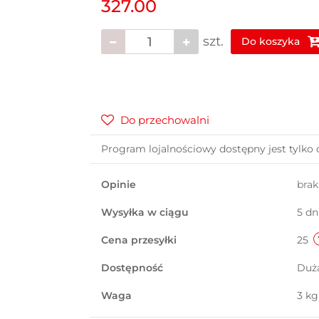
327.00
szt.
Do koszyka
Do przechowalni
Program lojalnościowy dostępny jest tylko 
Opinie
bra
Wysyłka w ciągu
5 dn
Cena przesyłki
25
Dostępność
Duż
Waga
3 kg