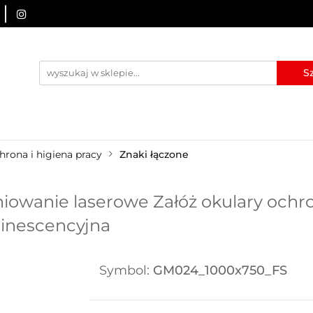
URZĄDZENIA BRD
OZNAKOWANIE BHP
TABLICE I
I
BLOG
KONTAKT
ZNAKOWANIE BHP
TABLICE I PIKTOGRAMY
WYNAJEM
hrona i higiena pracy
Znaki łączone
wanie laserowe Załóż okulary ochro
minescencyjna
Symbol:
GM024_1000x750_FS