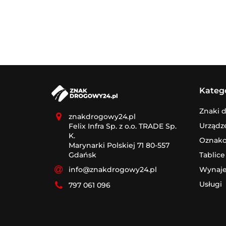
Kateg
Znaki 
znakdrogowy24.pl
Urządz
Felix Infra Sp. z o.o. TRADE Sp.
K.
Oznak
Marynarki Polskiej 71 80-557
Tablice
Gdańsk
Wynaj
info@znakdrogowy24.pl
Usługi
797 061 096