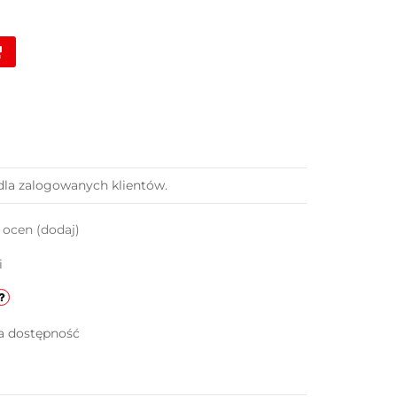
dla zalogowanych klientów.
k ocen
(dodaj)
i
a dostępność