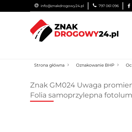
info@znakdrogowy24.pl
797 061 096
ZNAKI DROGOWE
WYNAJEM
USŁUG
ZNAKI DROGOWE
URZĄDZENIA BRD
O
Strona główna
Oznakowanie BHP
Oc
Znak GM024 Uwaga promienio
Folia samoprzylepna fotolu