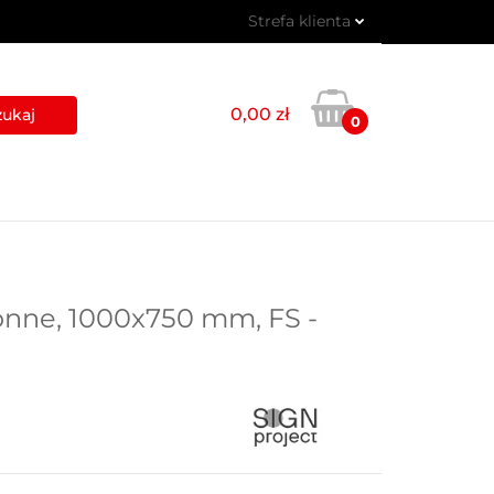
Strefa klienta
 PIKTOGRAMY
Zaloguj się
Zarejestruj się
0,00 zł
0
Dodaj zgłoszenie
USŁUGI
BLOG
KONTAKT
nne, 1000x750 mm, FS -