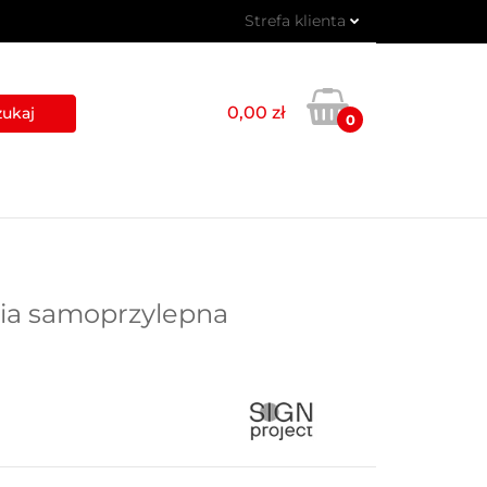
Strefa klienta
 PIKTOGRAMY
Zaloguj się
Zarejestruj się
0,00 zł
0
Dodaj zgłoszenie
USŁUGI
BLOG
KONTAKT
lia samoprzylepna