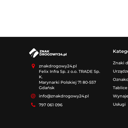
Kateg
Znaki 
znakdrogowy24.pl
Urządz
Felix Infra Sp. z o.o. TRADE Sp.
K.
Oznak
Marynarki Polskiej 71 80-557
Tablice
Gdańsk
Wynaj
info@znakdrogowy24.pl
Usługi
797 061 096