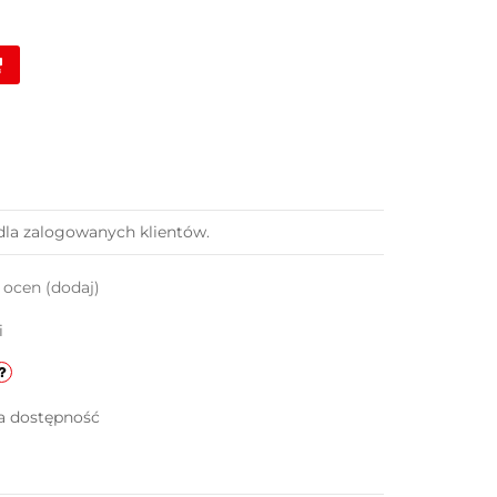
dla zalogowanych klientów.
k ocen
(dodaj)
i
a dostępność