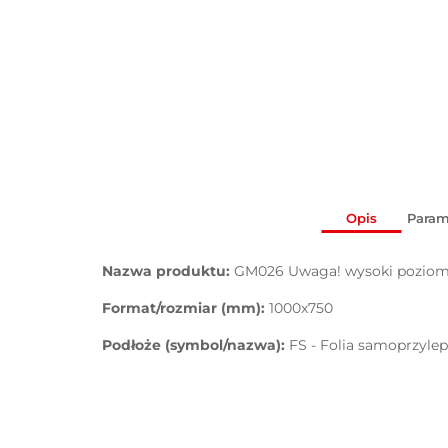
Opis
Param
Nazwa produktu:
GM026 Uwaga! wysoki poziom
Format/rozmiar (mm):
1000x750
Podłoże (symbol/nazwa):
FS - Folia samoprzyle