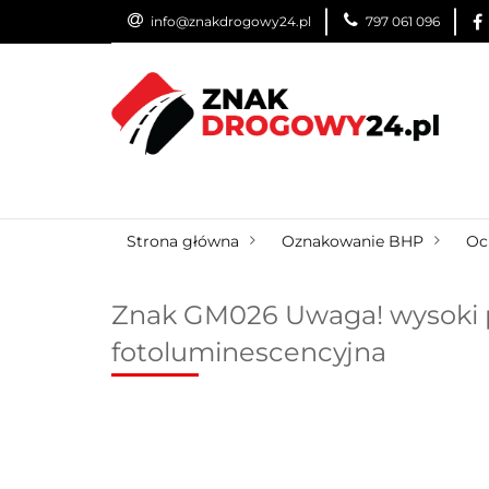
info@znakdrogowy24.pl
797 061 096
ZNAKI DROGOWE
WYNAJEM
USŁUG
ZNAKI DROGOWE
URZĄDZENIA BRD
O
Strona główna
Oznakowanie BHP
Oc
Znak GM026 Uwaga! wysoki p
fotoluminescencyjna