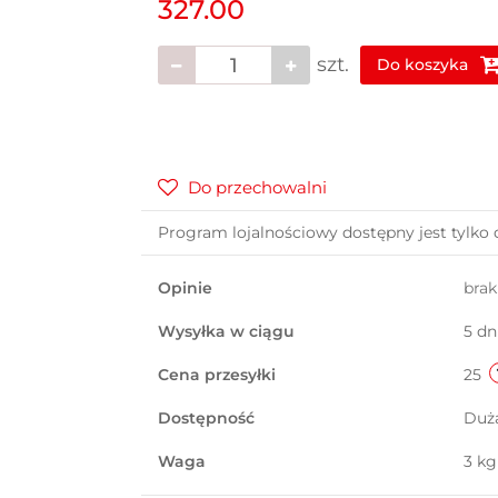
327.00
szt.
Do koszyka
Do przechowalni
Program lojalnościowy dostępny jest tylko 
Opinie
bra
Wysyłka w ciągu
5 dn
Cena przesyłki
25
Dostępność
Duż
Waga
3 kg