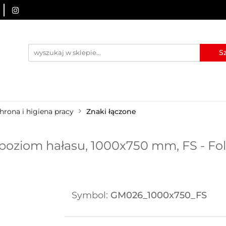
URZĄDZENIA BRD
OZNAKOWANIE BHP
TABLICE I
I
BLOG
KONTAKT
ZNAKOWANIE BHP
TABLICE I PIKTOGRAMY
WYNAJEM
hrona i higiena pracy
Znaki łączone
oziom hałasu, 1000x750 mm, FS - Fo
Symbol:
GM026_1000x750_FS