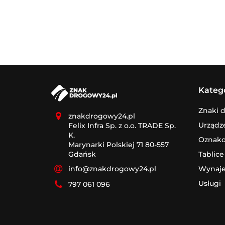
Kateg
Znaki 
znakdrogowy24.pl
Urządz
Felix Infra Sp. z o.o. TRADE Sp.
K.
Oznak
Marynarki Polskiej 71 80-557
Tablice
Gdańsk
Wynaj
info@znakdrogowy24.pl
Usługi
797 061 096