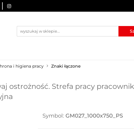
URZĄDZENIA BRD
OZNAKOWANIE BHP
TABLICE I
I
BLOG
KONTAKT
ZNAKOWANIE BHP
TABLICE I PIKTOGRAMY
WYNAJEM
hrona i higiena pracy
Znaki łączone
 ostrożność. Strefa pracy pracownik
yjna
Symbol:
GM027_1000x750_PS