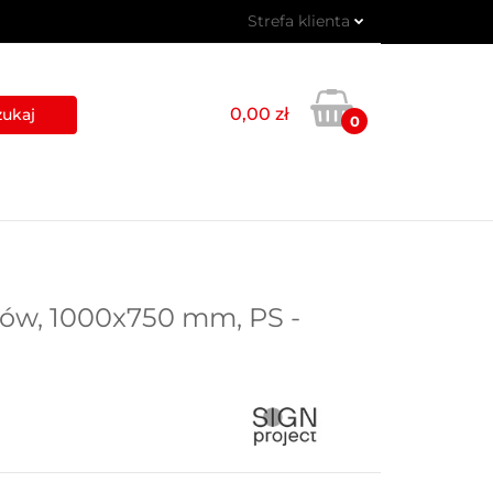
Strefa klienta
 PIKTOGRAMY
Zaloguj się
Zarejestruj się
0,00 zł
0
Dodaj zgłoszenie
USŁUGI
BLOG
KONTAKT
ów, 1000x750 mm, PS -