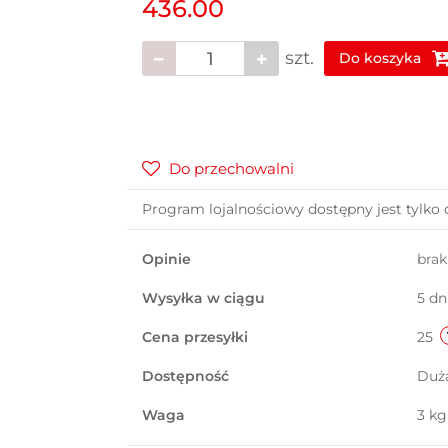
436.00
szt.
Do koszyka
Do przechowalni
Program lojalnościowy dostępny jest tylko 
Opinie
bra
Wysyłka w ciągu
5 dn
Cena przesyłki
25
Dostępność
Duż
Waga
3 kg