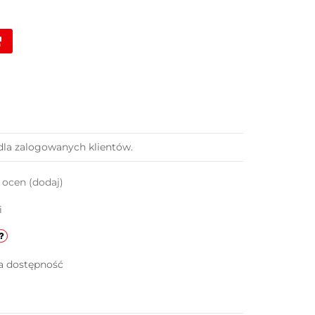
dla zalogowanych klientów.
k ocen
(dodaj)
i
a dostępność