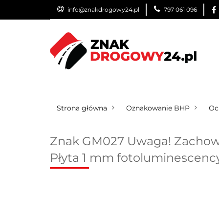
info@znakdrogowy24.pl
797 061 096
ZNAKI DROGOWE
WYNAJEM
USŁUG
ZNAKI DROGOWE
URZĄDZENIA BRD
O
Strona główna
Oznakowanie BHP
Oc
Znak GM027 Uwaga! Zachowaj
Płyta 1 mm fotoluminescenc