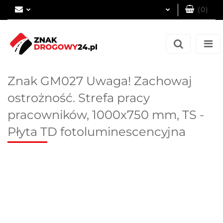
(
0
)
Zaloguj się
Zarejestruj się
Dodaj zgłoszenie
Znak GM027 Uwaga! Zachowaj
ostrożność. Strefa pracy
pracowników, 1000x750 mm, TS -
Płyta TD fotoluminescencyjna