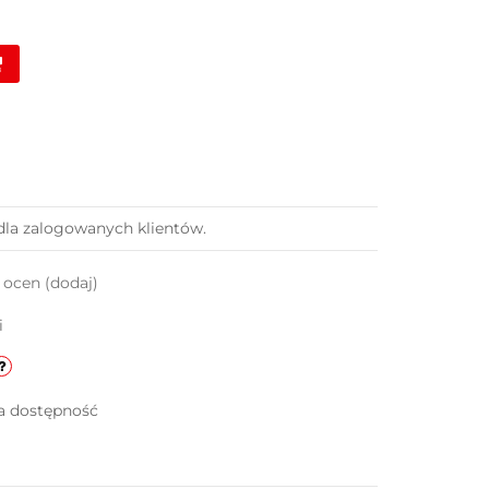
dla zalogowanych klientów.
k ocen
(dodaj)
i
a dostępność