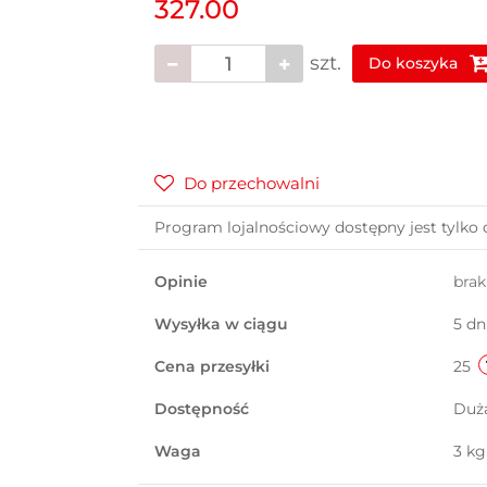
327.00
szt.
Do koszyka
Do przechowalni
Program lojalnościowy dostępny jest tylko 
Opinie
bra
Wysyłka w ciągu
5 dn
Cena przesyłki
25
Dostępność
Duż
Waga
3 kg