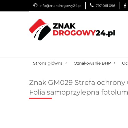
info@znakdrogowy24.pl
797 061 096
ZNAKI DROGOWE
WYNAJEM
USŁUG
ZNAKI DROGOWE
URZĄDZENIA BRD
O
Strona główna
Oznakowanie BHP
Oc
Znak GM029 Strefa ochrony 
Folia samoprzylepna fotolu