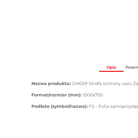
Opis
Param
Nazwa produktu:
GM029 Strefa ochrony uszu Z
Format/rozmiar (mm):
1000x750
Podłoże (symbol/nazwa):
FS - Folia samoprzyle