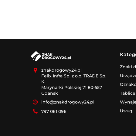
Kateg
Znaki 
znakdrogowy24.pl
Urządz
Felix Infra Sp. z o.o. TRADE Sp.
K.
Oznak
Marynarki Polskiej 71 80-557
Tablice
Gdańsk
Wynaj
info@znakdrogowy24.pl
Usługi
797 061 096