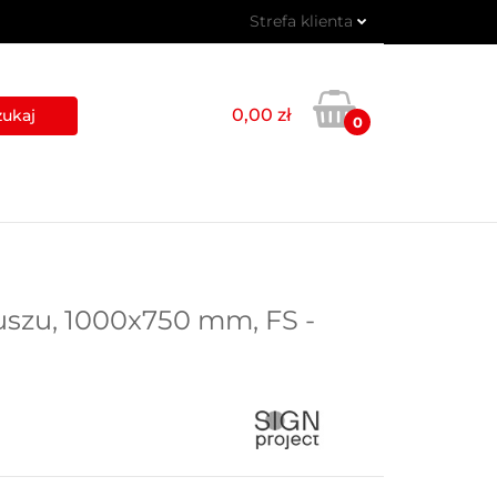
Strefa klienta
 PIKTOGRAMY
Zaloguj się
Zarejestruj się
0,00 zł
0
Dodaj zgłoszenie
USŁUGI
BLOG
KONTAKT
szu, 1000x750 mm, FS -