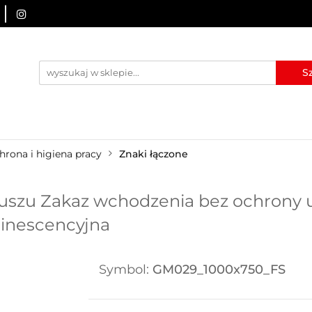
URZĄDZENIA BRD
OZNAKOWANIE BHP
TABLICE I
I
BLOG
KONTAKT
ZNAKOWANIE BHP
TABLICE I PIKTOGRAMY
WYNAJEM
hrona i higiena pracy
Znaki łączone
uszu Zakaz wchodzenia bez ochrony u
minescencyjna
Symbol:
GM029_1000x750_FS