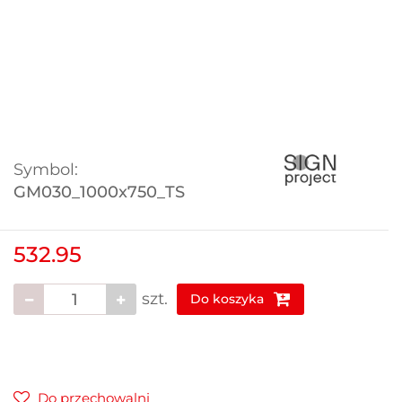
Symbol:
GM030_1000x750_TS
532.95
szt.
Do koszyka
Do przechowalni