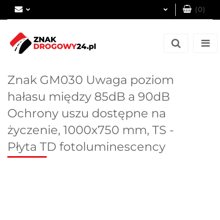
(
0
)
Zaloguj się
Zarejestruj się
Dodaj zgłoszenie
Znak GM030 Uwaga poziom
hałasu między 85dB a 90dB
Ochrony uszu dostępne na
życzenie, 1000x750 mm, TS -
Płyta TD fotoluminescency