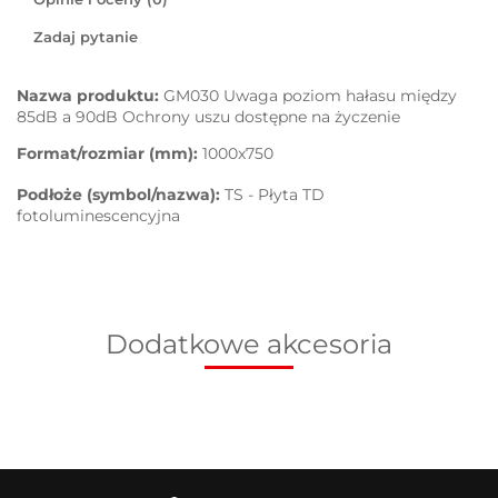
Zadaj pytanie
Nazwa produktu:
GM030 Uwaga poziom hałasu między
85dB a 90dB Ochrony uszu dostępne na życzenie
Format/rozmiar (mm):
1000x750
Podłoże (symbol/nazwa):
TS - Płyta TD
fotoluminescencyjna
Dodatkowe akcesoria