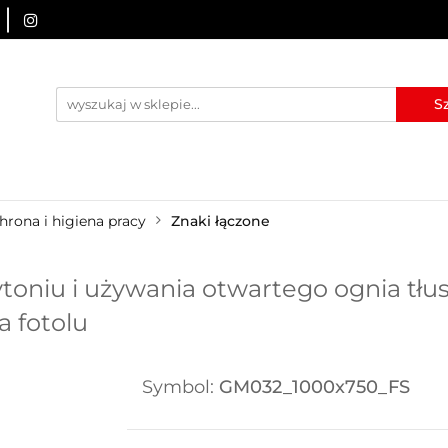
URZĄDZENIA BRD
OZNAKOWANIE BHP
TABLICE I
I
BLOG
KONTAKT
ZNAKOWANIE BHP
TABLICE I PIKTOGRAMY
WYNAJEM
hrona i higiena pracy
Znaki łączone
oniu i używania otwartego ognia tłus
a fotolu
Symbol:
GM032_1000x750_FS