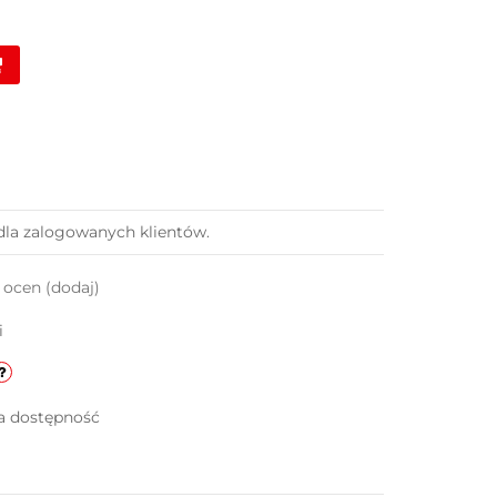
dla zalogowanych klientów.
k ocen
(dodaj)
i
a dostępność