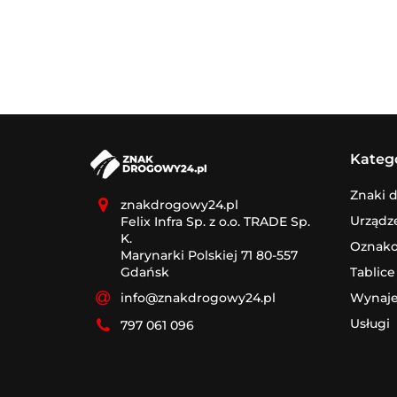
Kateg
Znaki 
znakdrogowy24.pl
Urządz
Felix Infra Sp. z o.o. TRADE Sp.
K.
Oznak
Marynarki Polskiej 71 80-557
Tablice
Gdańsk
Wynaj
info@znakdrogowy24.pl
Usługi
797 061 096