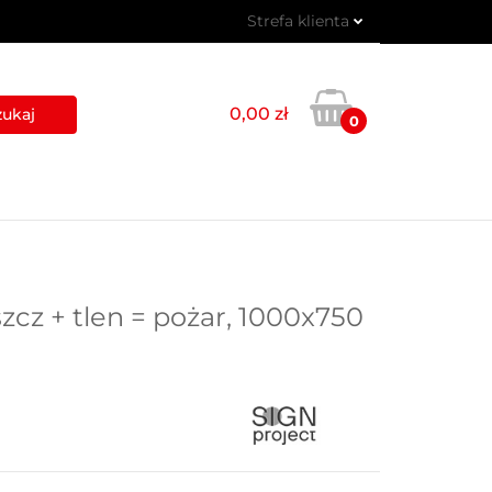
Strefa klienta
 PIKTOGRAMY
Zaloguj się
Zarejestruj się
0,00 zł
0
Dodaj zgłoszenie
USŁUGI
BLOG
KONTAKT
zcz + tlen = pożar, 1000x750