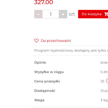
327.00
szt.
Do koszyka
Do przechowalni
Program lojalnościowy dostępny jest tylko 
Opinie
bra
Wysyłka w ciągu
5 dn
Cena przesyłki
25
Dostępność
Duż
Waga
3 kg