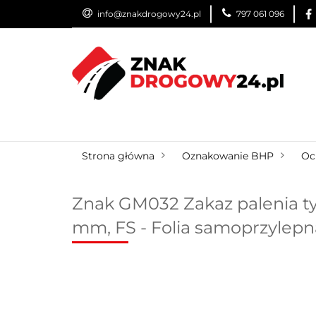
info@znakdrogowy24.pl
797 061 096
ZNAKI DROGOWE
WYNAJEM
USŁUG
ZNAKI DROGOWE
URZĄDZENIA BRD
O
Strona główna
Oznakowanie BHP
Oc
Znak GM032 Zakaz palenia tyt
mm, FS - Folia samoprzylepn