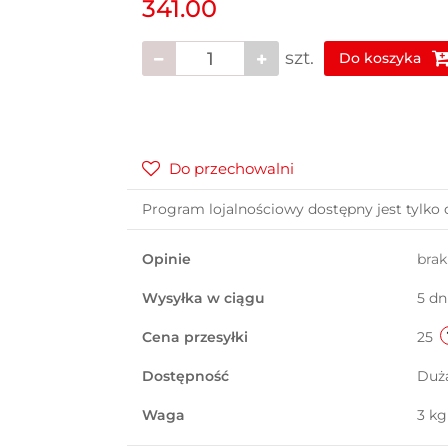
341.00
szt.
Do koszyka
Do przechowalni
Program lojalnościowy dostępny jest tylko 
Opinie
bra
Wysyłka w ciągu
5 dn
Cena przesyłki
25
Dostępność
Duż
Waga
3 kg