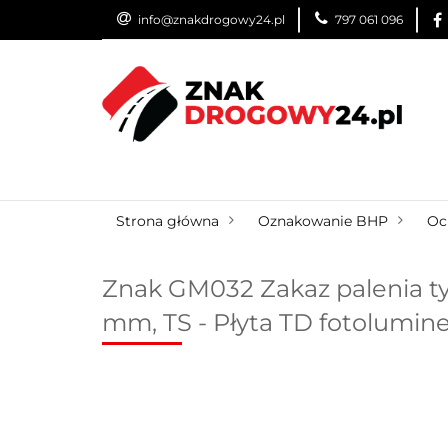
info@znakdrogowy24.pl
797 061 096
ZNAKI DROGOWE
WYNAJEM
USŁUG
ZNAKI DROGOWE
URZĄDZENIA BRD
O
Strona główna
Oznakowanie BHP
Oc
Znak GM032 Zakaz palenia tyt
mm, TS - Płyta TD fotolumin