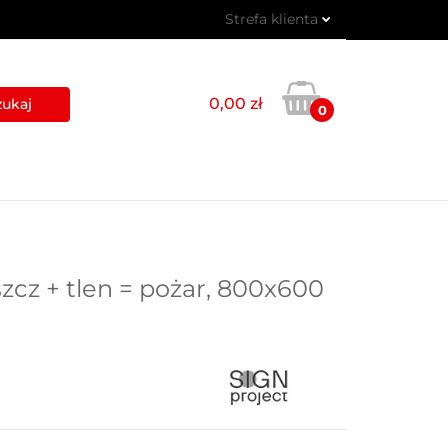
Strefa klienta
 PIKTOGRAMY
Zaloguj się
Zarejestruj się
0,00 zł
0
Dodaj zgłoszenie
USŁUGI
BLOG
KONTAKT
zcz + tlen = pożar, 800x600