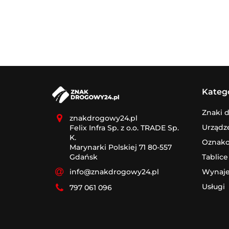
Kateg
Znaki 
znakdrogowy24.pl
Urządz
Felix Infra Sp. z o.o. TRADE Sp.
K.
Oznak
Marynarki Polskiej 71 80-557
Tablice
Gdańsk
Wynaj
info@znakdrogowy24.pl
Usługi
797 061 096