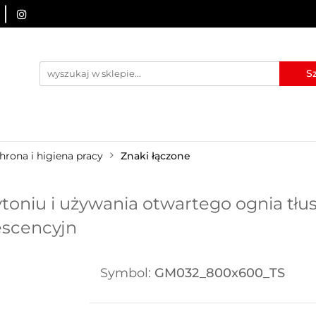
URZĄDZENIA BRD
OZNAKOWANIE BHP
TABLICE I
I
BLOG
KONTAKT
ZNAKOWANIE BHP
TABLICE I PIKTOGRAMY
WYNAJEM
hrona i higiena pracy
Znaki łączone
oniu i używania otwartego ognia tłus
escencyjn
Symbol:
GM032_800x600_TS