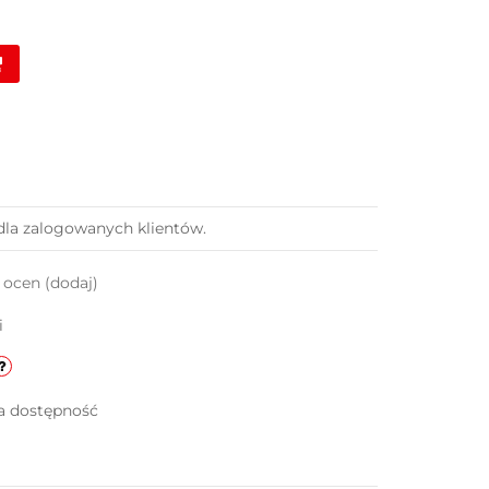
dla zalogowanych klientów.
k ocen
(dodaj)
i
a dostępność