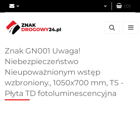
(
0
)
Zaloguj się
Zarejestruj się
Dodaj zgłoszenie
Znak GN001 Uwaga!
Niebezpieczeństwo
Nieupoważnionym wstęp
wzbroniony., 1050x700 mm, TS -
Płyta TD fotoluminescencyjna