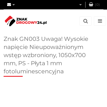
(
0
)
Zaloguj się
Zarejestruj się
Dodaj zgłoszenie
Znak GN003 Uwaga! Wysokie
napięcie Nieupoważnionym
wstęp wzbroniony, 1050x700
mm, PS - Płyta 1 mm
fotoluminescencyjna