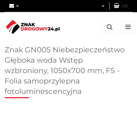
(
0
)
Zaloguj się
Zarejestruj się
Dodaj zgłoszenie
Znak GN005 Niebezpieczeństwo
Głęboka woda Wstęp
wzbroniony, 1050x700 mm, FS -
Folia samoprzylepna
fotoluminescencyjna